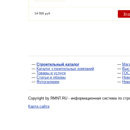
54 900 руб
Куп
—
Строительный каталог
—
Маг
—
Каталог строительных компаний
—
Выс
—
Товары и услуги
—
ГОС
—
Статьи и обзоры
—
Нов
—
Фотогалереи
—
Нов
Copyright by RMNT.RU - информационная система по
стр
Карта сайта