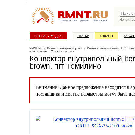
Наприме
строительство
ремонт
дом и дача
ВЫБРАТЬ РАЗДЕЛ
СТАТЬИ
ТОВАРЫ
КАТАЛ
RMNT.RU
/
Каталог товаров и услуг
/
Инженерные системы
/
Отопле
(канальные)
/
Товары и услуги
Конвектор внутрипольный Ite
brown
. пгт Томилино
Внимание! Данное предложение находится в ар
поставщика и другие параметры могут быть не