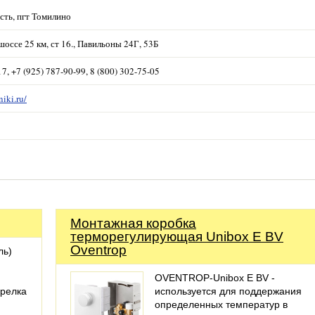
сть, пгт Томилино
оссе 25 км, ст 16., Павильоны 24Г, 53Б
17, +7 (925) 787-90-99, 8 (800) 302-75-05
niki.ru/
Монтажная коробка
терморегулирующая Unibox E BV
Oventrop
ль)
й
OVENTROP-Unibox E BV -
орелка
используется для поддержания
определенных температур в