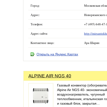
Город:
Московская обла
Адрес:
Новорязанского ш
Телефон:
+7 (495) 648-47-
Адрес сайта:
http://mirsantekh
Контактное лицо:
Ара Шарян
Открыть на Яндекс.Картах
ALPINE AIR NGS 40
Газовый конвектор (обогревате
Alpine Air NGS 40- экономичны
воздухонагреватель, чугунный
теплообменник, итальянская г
и газовый блок, закрытая…