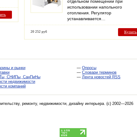
отдельном помещении при
использовании напольного
отопления. Регулятор
ить
устанавливается…
20 252 руб
Купить
азины и рынки
—
Опросы
тавки
—
Словари терминов
Ты, СНИПы, СанПиНы
—
Лента новостей RSS
ости недвижимости
ости компаний
оительству, ремонту, недвижимости, дизайну интерьера
. (c) 2002—2026