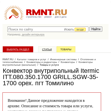
строительство
ремонт
дом и дача
Искать
везде
Например,
дизайн интерьера
ВЫБРАТЬ РАЗДЕЛ
СТАТЬИ
ТОВАРЫ
КАТАЛОГ КОМПАНИЙ
RMNT.RU
/
Каталог товаров и услуг
/
Инженерные системы
/
Отопление и
теплоснабжение
/
Конвекторы и радиаторы
/
Конвекторы
/
Конвекторы
внутрипольные (канальные)
/
Товары и услуги
Конвектор внутрипольный Itermic
ITT.080.350.1700 GRILL.SGW-35-
1700 орех
. пгт Томилино
Внимание! Данное предложение находится в
архиве. Описание и стоимость товара или услуги,