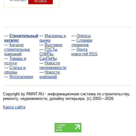
Купить
—
Строительный
—
Магазины и
—
Опросы
каталог
рынки
—
Словари
—
Каталог
—
Выставки
терминов
строительных
—
ГОСТы,
—
Лента
компаний
СНИПы,
новостей RSS
—
Товары и
СанПиНы
услуги
—
Новости
—
Статьи и
недвижимости
обзоры
—
Новости
—
Фотогалереи
компаний
Copyright by RMNT.RU - информационная система по
строительству,
ремонту, недвижимости, дизайну интерьера
. (c) 2002—2026
Карта сайта