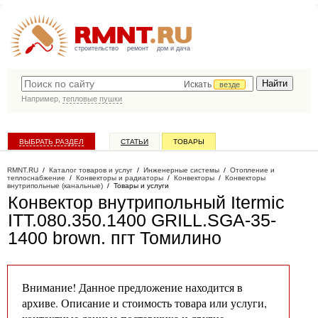
строительство
ремонт
дом и дача
Искать
везде
Например,
тепловые пушки
ВЫБРАТЬ РАЗДЕЛ
СТАТЬИ
ТОВАРЫ
КАТАЛОГ КОМПАНИЙ
RMNT.RU
/
Каталог товаров и услуг
/
Инженерные системы
/
Отопление и
теплоснабжение
/
Конвекторы и радиаторы
/
Конвекторы
/
Конвекторы
внутрипольные (канальные)
/
Товары и услуги
Конвектор внутрипольный Itermic
ITT.080.350.1400 GRILL.SGA-35-
1400 brown
. пгт Томилино
Внимание! Данное предложение находится в
архиве. Описание и стоимость товара или услуги,