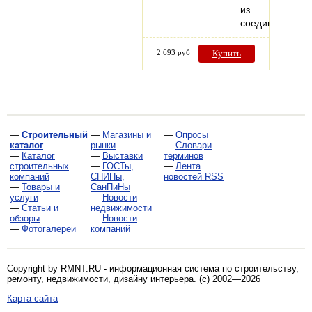
из
соединенных…
2 693 руб
Купить
—
Строительный
—
Магазины и
—
Опросы
каталог
рынки
—
Словари
—
Каталог
—
Выставки
терминов
строительных
—
ГОСТы,
—
Лента
компаний
СНИПы,
новостей RSS
—
Товары и
СанПиНы
услуги
—
Новости
—
Статьи и
недвижимости
обзоры
—
Новости
—
Фотогалереи
компаний
Copyright by RMNT.RU - информационная система по
строительству,
ремонту, недвижимости, дизайну интерьера
. (c) 2002—2026
Карта сайта