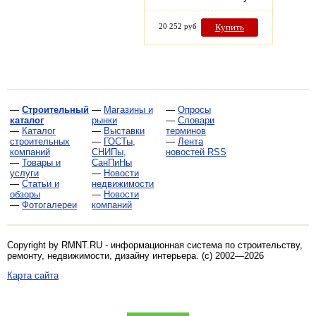
20 252 руб
Купить
—
Строительный
—
Магазины и
—
Опросы
каталог
рынки
—
Словари
—
Каталог
—
Выставки
терминов
строительных
—
ГОСТы,
—
Лента
компаний
СНИПы,
новостей RSS
—
Товары и
СанПиНы
услуги
—
Новости
—
Статьи и
недвижимости
обзоры
—
Новости
—
Фотогалереи
компаний
Copyright by RMNT.RU - информационная система по
строительству,
ремонту, недвижимости, дизайну интерьера
. (c) 2002—2026
Карта сайта