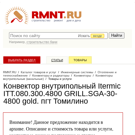
строительство
ремонт
дом и дача
Искать
везде
Например,
строительство бани
ВЫБРАТЬ РАЗДЕЛ
СТАТЬИ
ТОВАРЫ
КАТАЛОГ КОМПАНИЙ
RMNT.RU
/
Каталог товаров и услуг
/
Инженерные системы
/
Отопление и
теплоснабжение
/
Конвекторы и радиаторы
/
Конвекторы
/
Конвекторы
внутрипольные (канальные)
/
Товары и услуги
Конвектор внутрипольный Itermic
ITT.080.300.4800 GRILL.SGA-30-
4800 gold
. пгт Томилино
Внимание! Данное предложение находится в
архиве. Описание и стоимость товара или услуги,