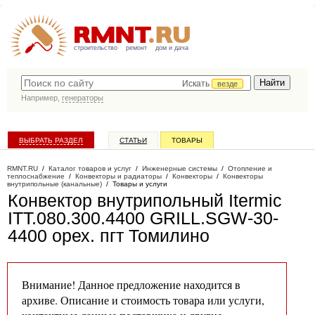
строительство
ремонт
дом и дача
Искать
везде
Например,
генераторы
ВЫБРАТЬ РАЗДЕЛ
СТАТЬИ
ТОВАРЫ
КАТАЛОГ КОМПАНИЙ
RMNT.RU
/
Каталог товаров и услуг
/
Инженерные системы
/
Отопление и
теплоснабжение
/
Конвекторы и радиаторы
/
Конвекторы
/
Конвекторы
внутрипольные (канальные)
/
Товары и услуги
Конвектор внутрипольный Itermic
ITT.080.300.4400 GRILL.SGW-30-
4400 орех
. пгт Томилино
Внимание! Данное предложение находится в
архиве. Описание и стоимость товара или услуги,