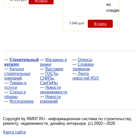
Купить
из
соединенных…
3 049 руб
Купить
—
Строительный
—
Магазины и
—
Опросы
каталог
рынки
—
Словари
—
Каталог
—
Выставки
терминов
строительных
—
ГОСТы,
—
Лента
компаний
СНИПы,
новостей RSS
—
Товары и
СанПиНы
услуги
—
Новости
—
Статьи и
недвижимости
обзоры
—
Новости
—
Фотогалереи
компаний
Copyright by RMNT.RU - информационная система по
строительству,
ремонту, недвижимости, дизайну интерьера
. (c) 2002—2026
Карта сайта