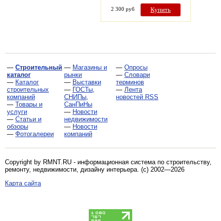
2 300 руб
Купить
—
Строительный
—
Магазины и
—
Опросы
каталог
рынки
—
Словари
—
Каталог
—
Выставки
терминов
строительных
—
ГОСТы,
—
Лента
компаний
СНИПы,
новостей RSS
—
Товары и
СанПиНы
услуги
—
Новости
—
Статьи и
недвижимости
обзоры
—
Новости
—
Фотогалереи
компаний
Copyright by RMNT.RU - информационная система по
строительству,
ремонту, недвижимости, дизайну интерьера
. (c) 2002—2026
Карта сайта