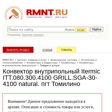
строительство
ремонт
дом и дача
Искать
везде
Например,
бурение скважин
ВЫБРАТЬ РАЗДЕЛ
СТАТЬИ
ТОВАРЫ
КАТАЛОГ КОМПАНИЙ
RMNT.RU
/
Каталог товаров и услуг
/
Инженерные системы
/
Отопление и
теплоснабжение
/
Конвекторы и радиаторы
/
Конвекторы
/
Конвекторы
внутрипольные (канальные)
/
Товары и услуги
Конвектор внутрипольный Itermic
ITT.080.300.4100 GRILL.SGA-30-
4100 natural
. пгт Томилино
Внимание! Данное предложение находится в
архиве. Описание и стоимость товара или услуги,