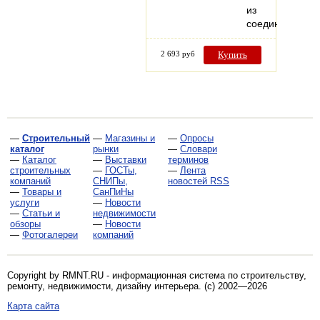
из
соединенных…
2 693 руб
Купить
—
Строительный
—
Магазины и
—
Опросы
каталог
рынки
—
Словари
—
Каталог
—
Выставки
терминов
строительных
—
ГОСТы,
—
Лента
компаний
СНИПы,
новостей RSS
—
Товары и
СанПиНы
услуги
—
Новости
—
Статьи и
недвижимости
обзоры
—
Новости
—
Фотогалереи
компаний
Copyright by RMNT.RU - информационная система по
строительству,
ремонту, недвижимости, дизайну интерьера
. (c) 2002—2026
Карта сайта