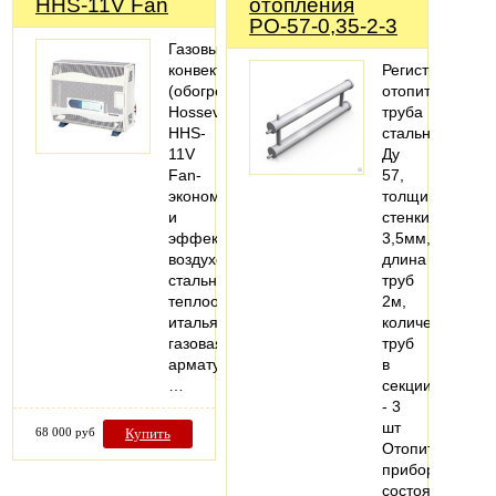
HHS-11V Fan
отопления
РО-57-0,35-2-3
Газовый
конвектор
Регистры
(обогреватель)
отопительные,
Hosseven
труба
HHS-
стальная
11V
Ду
Fan-
57,
экономичный
толщина
и
стенки
эффективный
3,5мм,
воздухонагреватель,
длина
стальной
труб
теплообменник,
2м,
итальянская
количество
газовая
труб
арматура,
в
…
секции
- 3
шт
68 000 руб
Купить
Отопительный
прибор,
состоящий