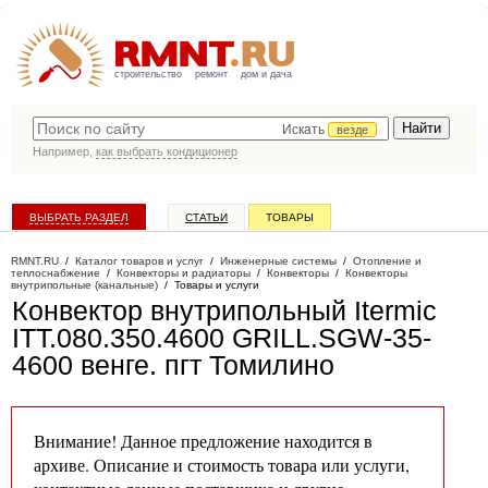
строительство
ремонт
дом и дача
Искать
везде
Например,
как выбрать кондиционер
ВЫБРАТЬ РАЗДЕЛ
СТАТЬИ
ТОВАРЫ
КАТАЛОГ КОМПАНИЙ
RMNT.RU
/
Каталог товаров и услуг
/
Инженерные системы
/
Отопление и
теплоснабжение
/
Конвекторы и радиаторы
/
Конвекторы
/
Конвекторы
внутрипольные (канальные)
/
Товары и услуги
Конвектор внутрипольный Itermic
ITT.080.350.4600 GRILL.SGW-35-
4600 венге
. пгт Томилино
Внимание! Данное предложение находится в
архиве. Описание и стоимость товара или услуги,