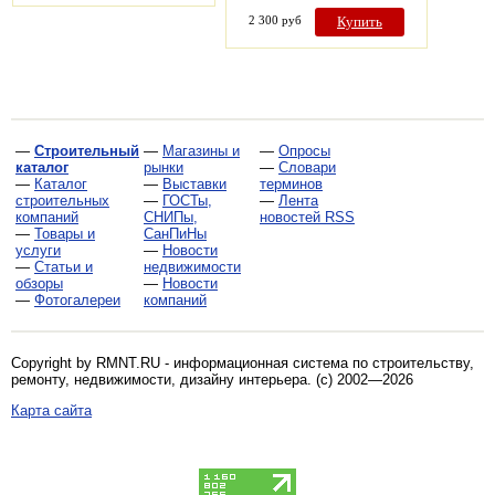
2 300 руб
Купить
—
Строительный
—
Магазины и
—
Опросы
каталог
рынки
—
Словари
—
Каталог
—
Выставки
терминов
строительных
—
ГОСТы,
—
Лента
компаний
СНИПы,
новостей RSS
—
Товары и
СанПиНы
услуги
—
Новости
—
Статьи и
недвижимости
обзоры
—
Новости
—
Фотогалереи
компаний
Copyright by RMNT.RU - информационная система по
строительству,
ремонту, недвижимости, дизайну интерьера
. (c) 2002—2026
Карта сайта