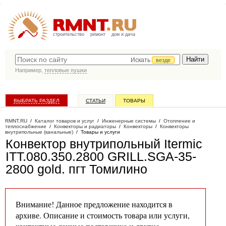
строительство
ремонт
дом и дача
Искать
везде
Например,
тепловые пушки
ВЫБРАТЬ РАЗДЕЛ
СТАТЬИ
ТОВАРЫ
КАТАЛОГ КОМПАНИЙ
RMNT.RU
/
Каталог товаров и услуг
/
Инженерные системы
/
Отопление и
теплоснабжение
/
Конвекторы и радиаторы
/
Конвекторы
/
Конвекторы
внутрипольные (канальные)
/
Товары и услуги
Конвектор внутрипольный Itermic
ITT.080.350.2800 GRILL.SGA-35-
2800 gold
. пгт Томилино
Внимание! Данное предложение находится в
архиве. Описание и стоимость товара или услуги,