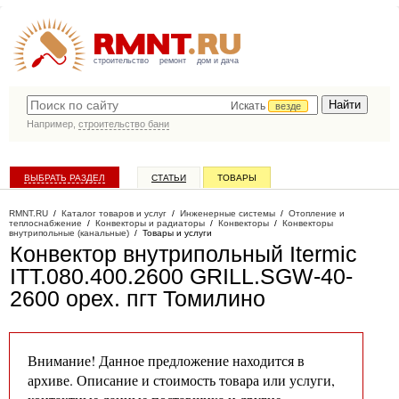
строительство
ремонт
дом и дача
Искать
везде
Например,
строительство бани
ВЫБРАТЬ РАЗДЕЛ
СТАТЬИ
ТОВАРЫ
КАТАЛОГ КОМПАНИЙ
RMNT.RU
/
Каталог товаров и услуг
/
Инженерные системы
/
Отопление и
теплоснабжение
/
Конвекторы и радиаторы
/
Конвекторы
/
Конвекторы
внутрипольные (канальные)
/
Товары и услуги
Конвектор внутрипольный Itermic
ITT.080.400.2600 GRILL.SGW-40-
2600 орех
. пгт Томилино
Внимание! Данное предложение находится в
архиве. Описание и стоимость товара или услуги,