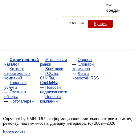
из
соединенных…
2 693 руб
Купить
—
Строительный
—
Магазины и
—
Опросы
каталог
рынки
—
Словари
—
Каталог
—
Выставки
терминов
строительных
—
ГОСТы,
—
Лента
компаний
СНИПы,
новостей RSS
—
Товары и
СанПиНы
услуги
—
Новости
—
Статьи и
недвижимости
обзоры
—
Новости
—
Фотогалереи
компаний
Copyright by RMNT.RU - информационная система по
строительству,
ремонту, недвижимости, дизайну интерьера
. (c) 2002—2026
Карта сайта