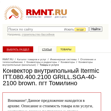
строительство
ремонт
дом и дача
Искать
везде
Например,
строительство бассейнов
ВЫБРАТЬ РАЗДЕЛ
СТАТЬИ
ТОВАРЫ
КАТАЛОГ КОМПАНИЙ
RMNT.RU
/
Каталог товаров и услуг
/
Инженерные системы
/
Отопление и
теплоснабжение
/
Конвекторы и радиаторы
/
Конвекторы
/
Конвекторы
внутрипольные (канальные)
/
Товары и услуги
Конвектор внутрипольный Itermic
ITT.080.400.2100 GRILL.SGA-40-
2100 brown
. пгт Томилино
Внимание! Данное предложение находится в
архиве. Описание и стоимость товара или услуги,