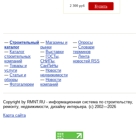
2 300 руб
Купить
—
Строительный
—
Магазины и
—
Опросы
каталог
рынки
—
Словари
—
Каталог
—
Выставки
терминов
строительных
—
ГОСТы,
—
Лента
компаний
СНИПы,
новостей RSS
—
Товары и
СанПиНы
услуги
—
Новости
—
Статьи и
недвижимости
обзоры
—
Новости
—
Фотогалереи
компаний
Copyright by RMNT.RU - информационная система по
строительству,
ремонту, недвижимости, дизайну интерьера
. (c) 2002—2026
Карта сайта