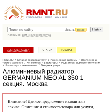
строительство
ремонт
дом и дача
Искать
везде
Например,
дом из клееного бруса
ВЫБРАТЬ РАЗДЕЛ
СТАТЬИ
ТОВАРЫ
КАТАЛОГ КОМПАНИЙ
RMNT.RU
/
Каталог товаров и услуг
/
Инженерные системы
/
Отопление и
теплоснабжение
/
Конвекторы и радиаторы
/
Радиаторы водяного отопления
/
Радиаторы алюминиевые
/
Товары и услуги
Алюминиевый радиатор
GERMANIUM NEO AL 350 1
секция
. Москва
Внимание! Данное предложение находится в
архиве. Описание и стоимость товара или услуги,