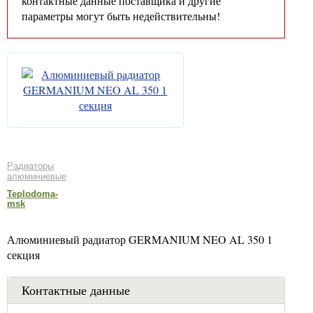
контактные данные поставщика и другие
параметры могут быть недействительны!
Радиаторы
алюминиевые
Teplodoma-
msk
Алюминиевый радиатор GERMANIUM NEO AL 350 1
секция
Контактные данные