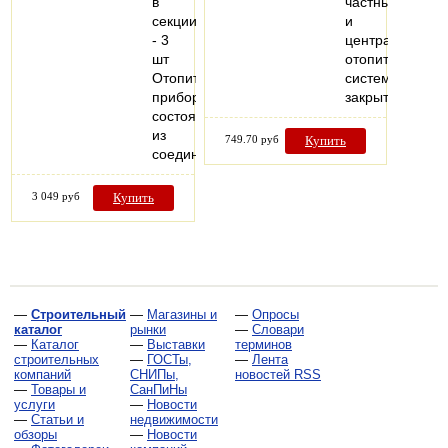
в
частные
секции
и
- 3
централизован
шт
отопительные
Отопительный
системы
прибор,
закрытого…
состоящий
из
749.70 руб
Купить
соединенных…
3 049 руб
Купить
—
Строительный
—
Магазины и
—
Опросы
каталог
рынки
—
Словари
—
Каталог
—
Выставки
терминов
строительных
—
ГОСТы,
—
Лента
компаний
СНИПы,
новостей RSS
—
Товары и
СанПиНы
услуги
—
Новости
—
Статьи и
недвижимости
обзоры
—
Новости