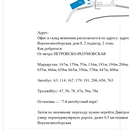
Адрес:
Офис и склад компании располагается по адресу: адрес: г
Верхнелихоборская, дом 8, 2 подъезд, 2 этаж.
Как добраться:
От метро ПЕТРОВСКО-РАЗУМОВСКАЯ
Маршрутка: 167м, 179м, 55м, 134м, 191м, 194м, 206м, 6
655м, 466м, 658м, 665м, 356м, 378м, 447м, 406м
Автобус: 63, 114, 167, 179, 191, 206, 656, 763
Троллейбус: 47, 56, 78, 47к, 56к, 78к
Остановка — "7-й автобусный парк".
Затем по наземному переходу нужно перейти Дмитровс
улицу перпендикулярную дороге, далее 0,5 км пешком п
Верхнелихоборская