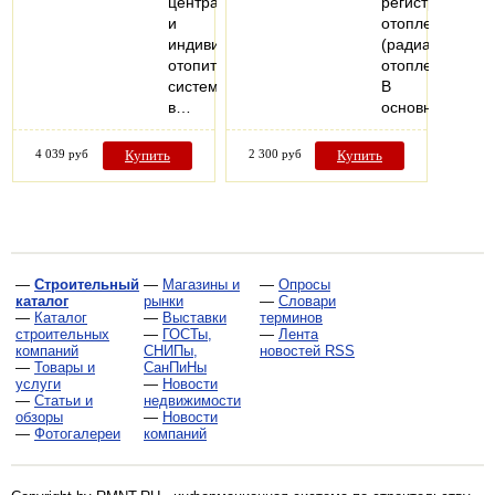
центральных
регистром
и
отопления
индивидуальных
(радиатор
отопительных
отопления).
системах
В
в…
основном…
4 039 руб
Купить
2 300 руб
Купить
—
Строительный
—
Магазины и
—
Опросы
каталог
рынки
—
Словари
—
Каталог
—
Выставки
терминов
строительных
—
ГОСТы,
—
Лента
компаний
СНИПы,
новостей RSS
—
Товары и
СанПиНы
услуги
—
Новости
—
Статьи и
недвижимости
обзоры
—
Новости
—
Фотогалереи
компаний