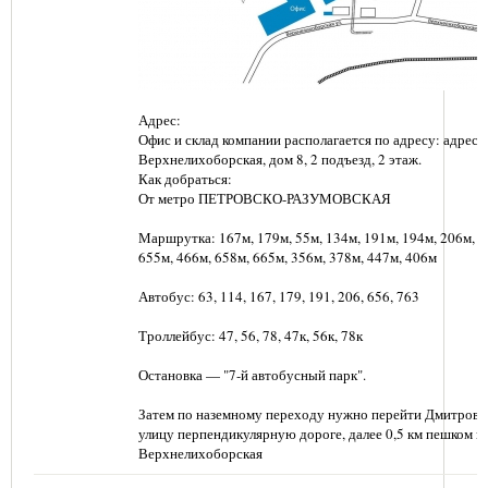
Адрес:
Офис и склад компании располагается по адресу: адрес: г
Верхнелихоборская, дом 8, 2 подъезд, 2 этаж.
Как добраться:
От метро ПЕТРОВСКО-РАЗУМОВСКАЯ
Маршрутка: 167м, 179м, 55м, 134м, 191м, 194м, 206м, 6
655м, 466м, 658м, 665м, 356м, 378м, 447м, 406м
Автобус: 63, 114, 167, 179, 191, 206, 656, 763
Троллейбус: 47, 56, 78, 47к, 56к, 78к
Остановка — "7-й автобусный парк".
Затем по наземному переходу нужно перейти Дмитровс
улицу перпендикулярную дороге, далее 0,5 км пешком п
Верхнелихоборская