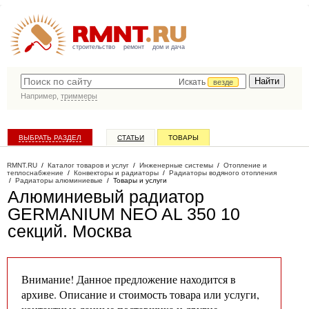
строительство
ремонт
дом и дача
Искать
везде
Например,
триммеры
ВЫБРАТЬ РАЗДЕЛ
СТАТЬИ
ТОВАРЫ
КАТАЛОГ КОМПАНИЙ
RMNT.RU
/
Каталог товаров и услуг
/
Инженерные системы
/
Отопление и
теплоснабжение
/
Конвекторы и радиаторы
/
Радиаторы водяного отопления
/
Радиаторы алюминиевые
/
Товары и услуги
Алюминиевый радиатор
GERMANIUM NEO AL 350 10
секций
. Москва
Внимание! Данное предложение находится в
архиве. Описание и стоимость товара или услуги,