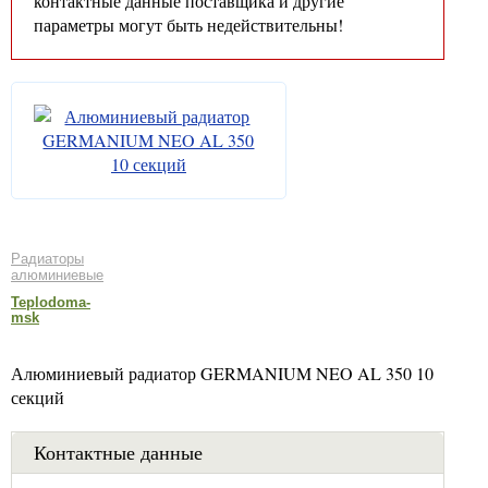
контактные данные поставщика и другие
параметры могут быть недействительны!
Радиаторы
алюминиевые
Teplodoma-
msk
Алюминиевый радиатор GERMANIUM NEO AL 350 10
секций
Контактные данные