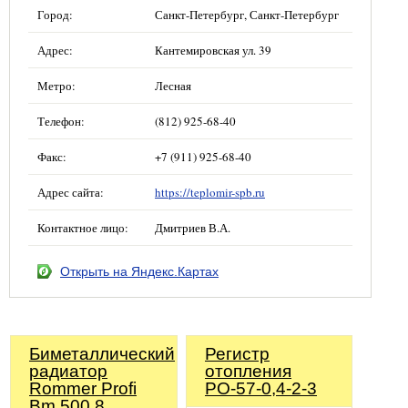
Город:
Санкт-Петербург, Санкт-Петербург
Адрес:
Кантемировская ул. 39
Метро:
Лесная
Телефон:
(812) 925-68-40
Факс:
+7 (911) 925-68-40
Адрес сайта:
https://teplomir-spb.ru
Контактное лицо:
Дмитриев В.А.
Открыть на Яндекс.Картах
Биметаллический
Регистр
радиатор
отопления
Rommer Profi
РО-57-0,4-2-3
Bm 500 8