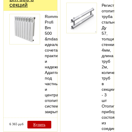
секций
Регистры
отопительные,
Rommer
труба
Profi
стальная
Bm
Ду
500
57,
&mdash;
толщина
идеальное
стенки
сочетание
4мм,
практичности
длина
и
труб
надежности.
2м,
Адаптирован
количество
под
труб
частные
в
и
секции
централизованные
- 3
отопительные
шт
системы
Отопительный
закрытого…
прибор,
состоящий
из
6 365 руб
Купить
соединенных…