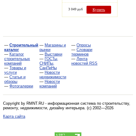
3 049 руб
Купить
—
Строительный
—
Магазины и
—
Опросы
каталог
рынки
—
Словари
—
Каталог
—
Выставки
терминов
строительных
—
ГОСТы,
—
Лента
компаний
СНИПы,
новостей RSS
—
Товары и
СанПиНы
услуги
—
Новости
—
Статьи и
недвижимости
обзоры
—
Новости
—
Фотогалереи
компаний
Copyright by RMNT.RU - информационная система по
строительству,
ремонту, недвижимости, дизайну интерьера
. (c) 2002—2026
Карта сайта