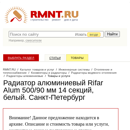
строительство
ремонт
дом и дача
Искать
везде
Например,
смесители
ВЫБРАТЬ РАЗДЕЛ
СТАТЬИ
ТОВАРЫ
КАТАЛОГ КОМПАНИЙ
RMNT.RU
/
Каталог товаров и услуг
/
Инженерные системы
/
Отопление и
теплоснабжение
/
Конвекторы и радиаторы
/
Радиаторы водяного отопления
/
Радиаторы алюминиевые
/
Товары и услуги
Радиатор алюминиевый Rifar
Alum 500/90 мм 14 секций,
белый
. Санкт-Петербург
Внимание! Данное предложение находится в
архиве. Описание и стоимость товара или услуги,