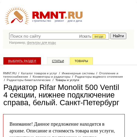
строительство
ремонт
дом и дача
Искать
везде
Например,
фильтры для воды
ВЫБРАТЬ РАЗДЕЛ
СТАТЬИ
ТОВАРЫ
КАТАЛОГ КОМПАНИЙ
RMNT.RU
/
Каталог товаров и услуг
/
Инженерные системы
/
Отопление и
теплоснабжение
/
Конвекторы и радиаторы
/
Радиаторы водяного отопления
/
Радиаторы биметаллические
/
Товары и услуги
Радиатор Rifar Monolit 500 Ventil
4 секции, нижнее подключение
справа, белый
. Санкт-Петербург
Внимание! Данное предложение находится в
архиве. Описание и стоимость товара или услуги,