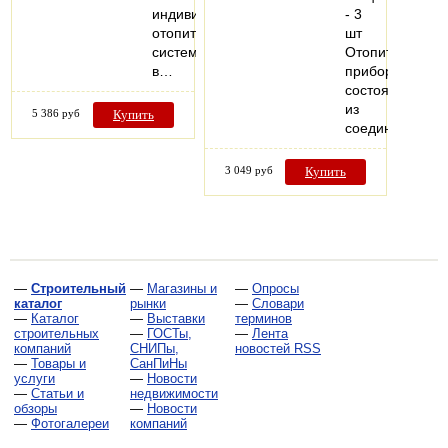
индивидуальных
- 3
отопительных
шт
системах
Отопительный
в…
прибор,
состоящий
из
5 386 руб
Купить
соединенных…
3 049 руб
Купить
—
Строительный
—
Магазины и
—
Опросы
каталог
рынки
—
Словари
—
Каталог
—
Выставки
терминов
строительных
—
ГОСТы,
—
Лента
компаний
СНИПы,
новостей RSS
—
Товары и
СанПиНы
услуги
—
Новости
—
Статьи и
недвижимости
обзоры
—
Новости
—
Фотогалереи
компаний