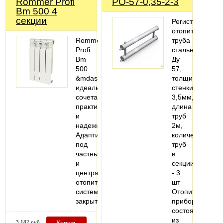
Rommer Profi
РО-57-0,35-2-3
Bm 500 4
секции
Регистры
отопительные,
Rommer
труба
Profi
стальная
Bm
Ду
500
57,
&mdash;
толщина
идеальное
стенки
сочетание
3,5мм,
практичности
длина
и
труб
надежности.
2м,
Адаптирован
количество
под
труб
частные
в
и
секции
централизованные
- 3
отопительные
шт
системы
Отопительный
закрытого…
прибор,
состоящий
из
3 182 руб
Купить