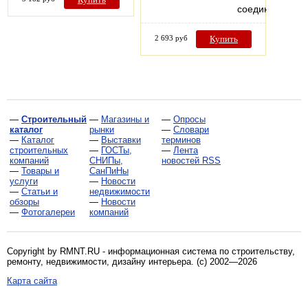
соединенных…
2 693 руб
Купить
—
Строительный
—
Магазины и
—
Опросы
каталог
рынки
—
Словари
—
Каталог
—
Выставки
терминов
строительных
—
ГОСТы,
—
Лента
компаний
СНИПы,
новостей RSS
—
Товары и
СанПиНы
услуги
—
Новости
—
Статьи и
недвижимости
обзоры
—
Новости
—
Фотогалереи
компаний
Copyright by RMNT.RU - информационная система по
строительству,
ремонту, недвижимости, дизайну интерьера
. (c) 2002—2026
Карта сайта