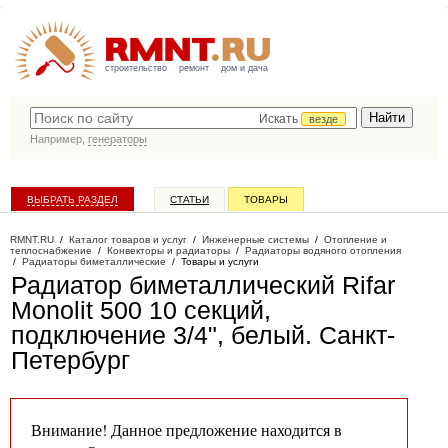
строительство
ремонт
дом и дача
Искать
везде
Например,
генераторы
ВЫБРАТЬ РАЗДЕЛ
СТАТЬИ
ТОВАРЫ
КАТАЛОГ КОМПАНИЙ
RMNT.RU
/
Каталог товаров и услуг
/
Инженерные системы
/
Отопление и
теплоснабжение
/
Конвекторы и радиаторы
/
Радиаторы водяного отопления
/
Радиаторы биметаллические
/
Товары и услуги
Радиатор биметаллический Rifar
Monolit 500 10 секций,
подключение 3/4", белый
. Санкт-
Петербург
Внимание! Данное предложение находится в