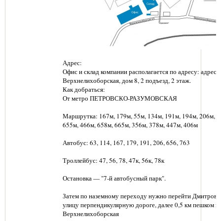
Адрес:
Офис и склад компании располагается по адресу: адрес: г
Верхнелихоборская, дом 8, 2 подъезд, 2 этаж.
Как добраться:
От метро ПЕТРОВСКО-РАЗУМОВСКАЯ
Маршрутка: 167м, 179м, 55м, 134м, 191м, 194м, 206м, 6
655м, 466м, 658м, 665м, 356м, 378м, 447м, 406м
Автобус: 63, 114, 167, 179, 191, 206, 656, 763
Троллейбус: 47, 56, 78, 47к, 56к, 78к
Остановка — "7-й автобусный парк".
Затем по наземному переходу нужно перейти Дмитровс
улицу перпендикулярную дороге, далее 0,5 км пешком п
Верхнелихоборская