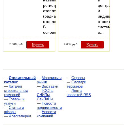
называется
в
регистром
центральных
отопления
и
(радиатор
индивидуальны
отопления).
отопительных
В
системах
основном…
в…
2 300 руб
Купить
4 039 руб
Купить
—
Строительный
—
Магазины и
—
Опросы
каталог
рынки
—
Словари
—
Каталог
—
Выставки
терминов
строительных
—
ГОСТы,
—
Лента
компаний
СНИПы,
новостей RSS
—
Товары и
СанПиНы
услуги
—
Новости
—
Статьи и
недвижимости
обзоры
—
Новости
—
Фотогалереи
компаний