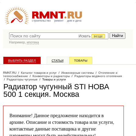
строительство
ремонт
дом и дача
Искать
везде
Например,
ипотека
ВЫБРАТЬ РАЗДЕЛ
СТАТЬИ
ТОВАРЫ
КАТАЛОГ КОМПАНИЙ
RMNT.RU
/
Каталог товаров и услуг
/
Инженерные системы
/
Отопление и
теплоснабжение
/
Конвекторы и радиаторы
/
Радиаторы водяного отопления
/
Радиаторы чугунные
/
Товары и услуги
Радиатор чугунный STI НОВА
500 1 секция
. Москва
Внимание! Данное предложение находится в
архиве. Описание и стоимость товара или услуги,
контактные данные поставщика и другие
параметры могут быть недействительны!