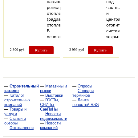
называется
под
регистром
частные
отопления
и
(радиатор
централизован
отопления).
отопительные
В
системы
основном…
закрытого…
2 300 руб
Купить
2 999 руб
Купить
—
Строительный
—
Магазины и
—
Опросы
каталог
рынки
—
Словари
—
Каталог
—
Выставки
терминов
строительных
—
ГОСТы,
—
Лента
компаний
СНИПы,
новостей RSS
—
Товары и
СанПиНы
услуги
—
Новости
—
Статьи и
недвижимости
обзоры
—
Новости
—
Фотогалереи
компаний