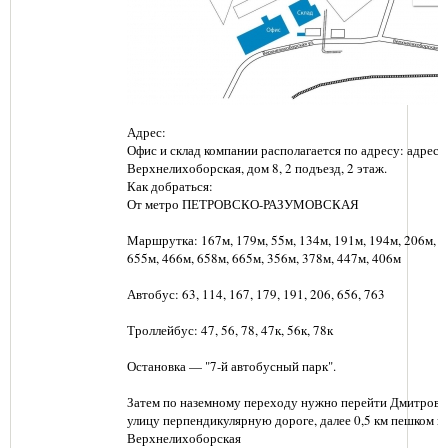
Адрес:
Офис и склад компании располагается по адресу: адрес: г
Верхнелихоборская, дом 8, 2 подъезд, 2 этаж.
Как добраться:
От метро ПЕТРОВСКО-РАЗУМОВСКАЯ
Маршрутка: 167м, 179м, 55м, 134м, 191м, 194м, 206м, 6
655м, 466м, 658м, 665м, 356м, 378м, 447м, 406м
Автобус: 63, 114, 167, 179, 191, 206, 656, 763
Троллейбус: 47, 56, 78, 47к, 56к, 78к
Остановка — "7-й автобусный парк".
Затем по наземному переходу нужно перейти Дмитровс
улицу перпендикулярную дороге, далее 0,5 км пешком п
Верхнелихоборская