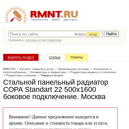
строительство
ремонт
дом и дача
Искать
везде
Например,
потолок из гипсокартона
ВЫБРАТЬ РАЗДЕЛ
СТАТЬИ
ТОВАРЫ
КАТАЛОГ КОМПАНИЙ
RMNT.RU
/
Каталог товаров и услуг
/
Инженерные системы
/
Отопление и
теплоснабжение
/
Конвекторы и радиаторы
/
Радиаторы водяного отопления
/
Радиаторы стальные
/
Товары и услуги
Стальной панельный радиатор
COPA Standart 22 500х1600
боковое подключение
. Москва
Внимание! Данное предложение находится в
архиве. Описание и стоимость товара или услуги,