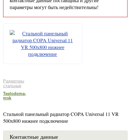
контактные данные поставщика и другие
параметры могут быть недействительны!
Радиаторы
стальные
Teplodoma-
msk
Стальной панельный радиатор COPA Universal 11 VR
500х800 нижнее подключение
Контактные данные