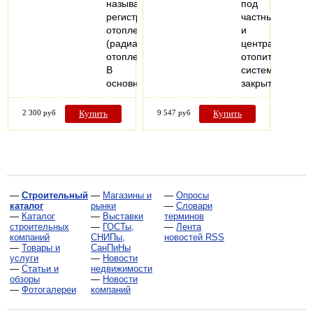
называется
под
регистром
частные
отопления
и
(радиатор
централизован
отопления).
отопительные
В
системы
основном…
закрытого…
2 300 руб
Купить
9 547 руб
Купить
—
Строительный
—
Магазины и
—
Опросы
каталог
рынки
—
Словари
—
Каталог
—
Выставки
терминов
строительных
—
ГОСТы,
—
Лента
компаний
СНИПы,
новостей RSS
—
Товары и
СанПиНы
услуги
—
Новости
—
Статьи и
недвижимости
обзоры
—
Новости
—
Фотогалереи
компаний