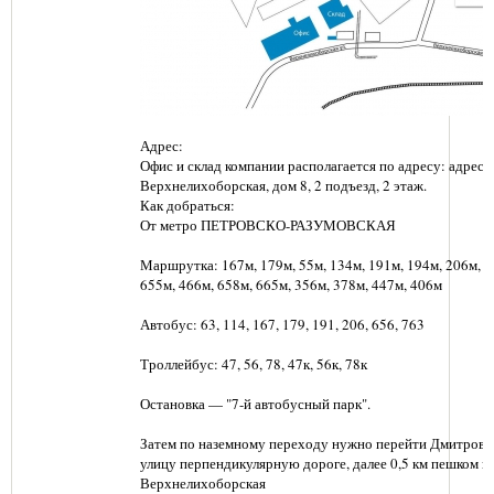
Адрес:
Офис и склад компании располагается по адресу: адрес: г
Верхнелихоборская, дом 8, 2 подъезд, 2 этаж.
Как добраться:
От метро ПЕТРОВСКО-РАЗУМОВСКАЯ
Маршрутка: 167м, 179м, 55м, 134м, 191м, 194м, 206м, 6
655м, 466м, 658м, 665м, 356м, 378м, 447м, 406м
Автобус: 63, 114, 167, 179, 191, 206, 656, 763
Троллейбус: 47, 56, 78, 47к, 56к, 78к
Остановка — "7-й автобусный парк".
Затем по наземному переходу нужно перейти Дмитровс
улицу перпендикулярную дороге, далее 0,5 км пешком п
Верхнелихоборская