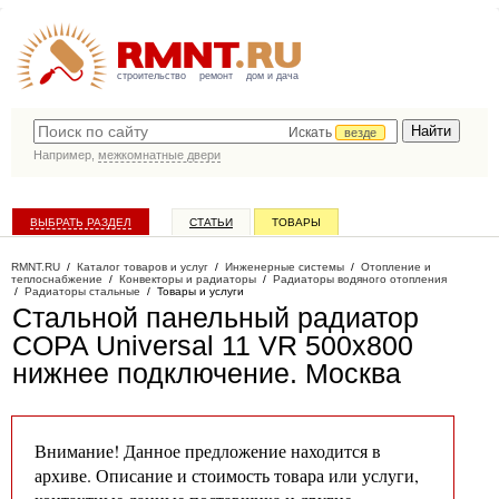
строительство
ремонт
дом и дача
Искать
везде
Например,
межкомнатные двери
ВЫБРАТЬ РАЗДЕЛ
СТАТЬИ
ТОВАРЫ
КАТАЛОГ КОМПАНИЙ
RMNT.RU
/
Каталог товаров и услуг
/
Инженерные системы
/
Отопление и
теплоснабжение
/
Конвекторы и радиаторы
/
Радиаторы водяного отопления
/
Радиаторы стальные
/
Товары и услуги
Стальной панельный радиатор
COPA Universal 11 VR 500х800
нижнее подключение
. Москва
Внимание! Данное предложение находится в
архиве. Описание и стоимость товара или услуги,