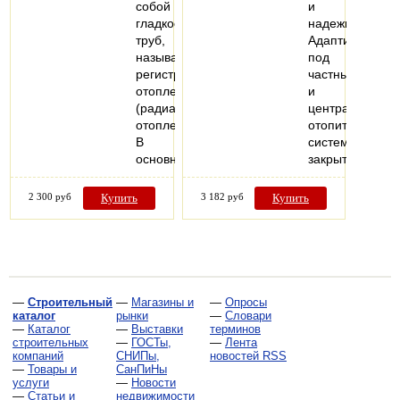
собой
и
гладкостенных
надежности.
труб,
Адаптирован
называется
под
регистром
частные
отопления
и
(радиатор
централизован
отопления).
отопительные
В
системы
основном…
закрытого…
2 300 руб
Купить
3 182 руб
Купить
—
Строительный
—
Магазины и
—
Опросы
каталог
рынки
—
Словари
—
Каталог
—
Выставки
терминов
строительных
—
ГОСТы,
—
Лента
компаний
СНИПы,
новостей RSS
—
Товары и
СанПиНы
услуги
—
Новости
—
Статьи и
недвижимости