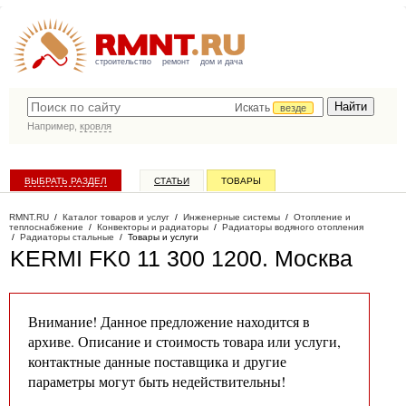
строительство
ремонт
дом и дача
Искать
везде
Например,
кровля
ВЫБРАТЬ РАЗДЕЛ
СТАТЬИ
ТОВАРЫ
КАТАЛОГ КОМПАНИЙ
RMNT.RU
/
Каталог товаров и услуг
/
Инженерные системы
/
Отопление и
теплоснабжение
/
Конвекторы и радиаторы
/
Радиаторы водяного отопления
/
Радиаторы стальные
/
Товары и услуги
KERMI FK0 11 300 1200
. Москва
Внимание! Данное предложение находится в
архиве. Описание и стоимость товара или услуги,
контактные данные поставщика и другие
параметры могут быть недействительны!