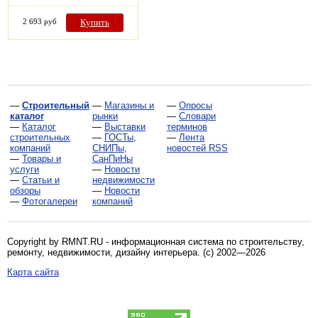
2 693 руб
Купить
—
Строительный
—
Магазины и
—
Опросы
каталог
рынки
—
Словари
—
Каталог
—
Выставки
терминов
строительных
—
ГОСТы,
—
Лента
компаний
СНИПы,
новостей RSS
—
Товары и
СанПиНы
услуги
—
Новости
—
Статьи и
недвижимости
обзоры
—
Новости
—
Фотогалереи
компаний
Copyright by RMNT.RU - информационная система по
строительству,
ремонту, недвижимости, дизайну интерьера
. (c) 2002—2026
Карта сайта