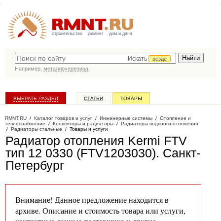
строительство
ремонт
дом и дача
Искать
везде
Например,
металлочерепица
ВЫБРАТЬ РАЗДЕЛ
СТАТЬИ
ТОВАРЫ
КАТАЛОГ КОМПАНИЙ
RMNT.RU
/
Каталог товаров и услуг
/
Инженерные системы
/
Отопление и
теплоснабжение
/
Конвекторы и радиаторы
/
Радиаторы водяного отопления
/
Радиаторы стальные
/
Товары и услуги
Радиатор отопления Kermi FTV
тип 12 0330 (FTV1203030)
. Санкт-
Петербург
Внимание! Данное предложение находится в
архиве. Описание и стоимость товара или услуги,