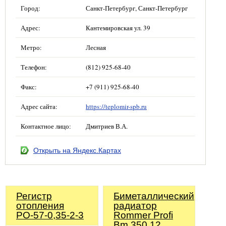
Город:
Санкт-Петербург, Санкт-Петербург
Адрес:
Кантемировская ул. 39
Метро:
Лесная
Телефон:
(812) 925-68-40
Факс:
+7 (911) 925-68-40
Адрес сайта:
https://teplomir-spb.ru
Контактное лицо:
Дмитриев В.А.
Открыть на Яндекс.Картах
Регистр
Биметаллический
отопления
радиатор
РО-57-0,35-2-3
Rommer Profi
Bm 350 12