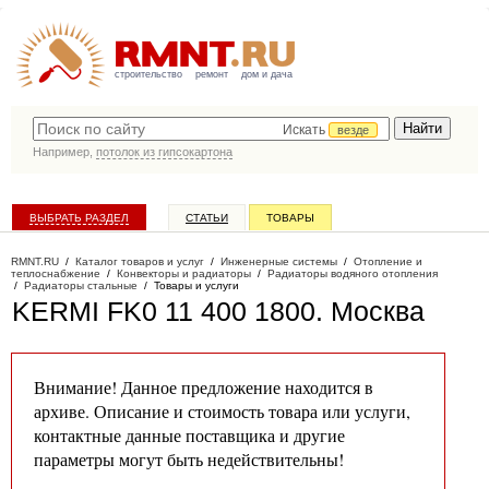
строительство
ремонт
дом и дача
Искать
везде
Например,
потолок из гипсокартона
ВЫБРАТЬ РАЗДЕЛ
СТАТЬИ
ТОВАРЫ
КАТАЛОГ КОМПАНИЙ
RMNT.RU
/
Каталог товаров и услуг
/
Инженерные системы
/
Отопление и
теплоснабжение
/
Конвекторы и радиаторы
/
Радиаторы водяного отопления
/
Радиаторы стальные
/
Товары и услуги
KERMI FK0 11 400 1800
. Москва
Внимание! Данное предложение находится в
архиве. Описание и стоимость товара или услуги,
контактные данные поставщика и другие
параметры могут быть недействительны!