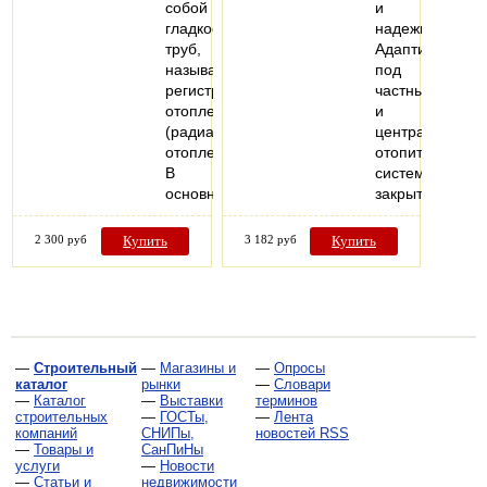
собой
и
гладкостенных
надежности.
труб,
Адаптирован
называется
под
регистром
частные
отопления
и
(радиатор
централизован
отопления).
отопительные
В
системы
основном…
закрытого…
2 300 руб
Купить
3 182 руб
Купить
—
Строительный
—
Магазины и
—
Опросы
каталог
рынки
—
Словари
—
Каталог
—
Выставки
терминов
строительных
—
ГОСТы,
—
Лента
компаний
СНИПы,
новостей RSS
—
Товары и
СанПиНы
услуги
—
Новости
—
Статьи и
недвижимости