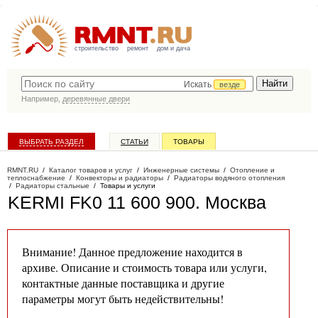
строительство
ремонт
дом и дача
Искать
везде
Например,
деревянные двери
ВЫБРАТЬ РАЗДЕЛ
СТАТЬИ
ТОВАРЫ
КАТАЛОГ КОМПАНИЙ
RMNT.RU
/
Каталог товаров и услуг
/
Инженерные системы
/
Отопление и
теплоснабжение
/
Конвекторы и радиаторы
/
Радиаторы водяного отопления
/
Радиаторы стальные
/
Товары и услуги
KERMI FK0 11 600 900
. Москва
Внимание! Данное предложение находится в
архиве. Описание и стоимость товара или услуги,
контактные данные поставщика и другие
параметры могут быть недействительны!