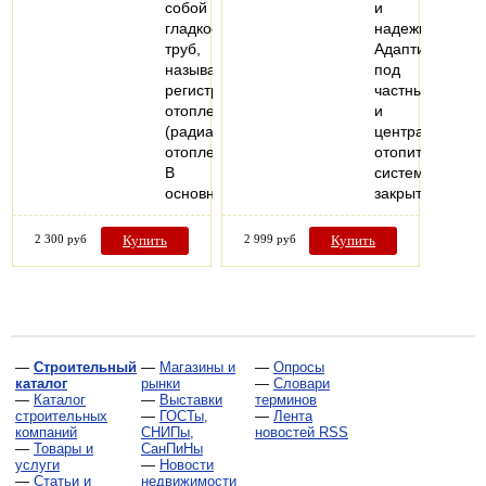
собой
и
гладкостенных
надежности.
труб,
Адаптирован
называется
под
регистром
частные
отопления
и
(радиатор
централизован
отопления).
отопительные
В
системы
основном…
закрытого…
2 300 руб
Купить
2 999 руб
Купить
—
Строительный
—
Магазины и
—
Опросы
каталог
рынки
—
Словари
—
Каталог
—
Выставки
терминов
строительных
—
ГОСТы,
—
Лента
компаний
СНИПы,
новостей RSS
—
Товары и
СанПиНы
услуги
—
Новости
—
Статьи и
недвижимости