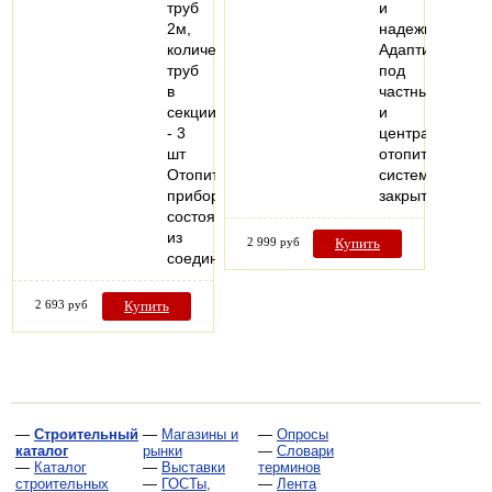
труб
и
2м,
надежности.
количество
Адаптирован
труб
под
в
частные
секции
и
- 3
централизован
шт
отопительные
Отопительный
системы
прибор,
закрытого…
состоящий
из
2 999 руб
Купить
соединенных…
2 693 руб
Купить
—
Строительный
—
Магазины и
—
Опросы
каталог
рынки
—
Словари
—
Каталог
—
Выставки
терминов
строительных
—
ГОСТы,
—
Лента