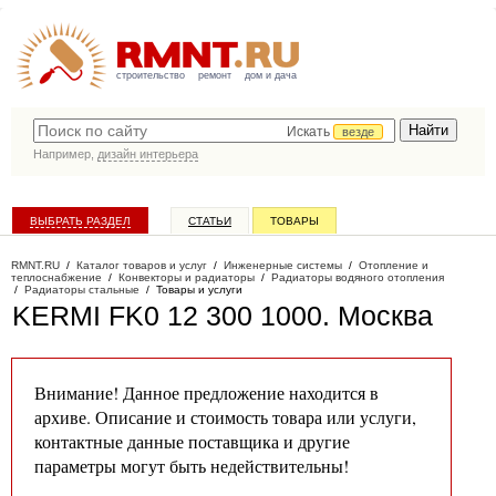
строительство
ремонт
дом и дача
Искать
везде
Например,
дизайн интерьера
ВЫБРАТЬ РАЗДЕЛ
СТАТЬИ
ТОВАРЫ
КАТАЛОГ КОМПАНИЙ
RMNT.RU
/
Каталог товаров и услуг
/
Инженерные системы
/
Отопление и
теплоснабжение
/
Конвекторы и радиаторы
/
Радиаторы водяного отопления
/
Радиаторы стальные
/
Товары и услуги
KERMI FK0 12 300 1000
. Москва
Внимание! Данное предложение находится в
архиве. Описание и стоимость товара или услуги,
контактные данные поставщика и другие
параметры могут быть недействительны!