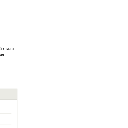
й стали
ая