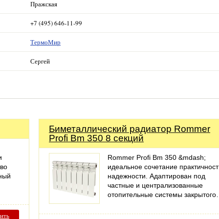
Пражская
+7 (495) 646-11-99
ТермоМир
Сергей
Биметаллический радиатор Rommer
Profi Bm 350 8 секций
и
Rommer Profi Bm 350 &mdash;
тво
идеальное сочетание практичност
ьный
надежности. Адаптирован под
частные и централизованные
отопительные системы закрытог
ить