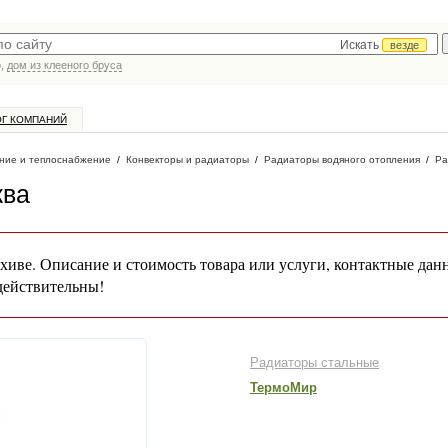
Искать
везде
р,
дом из клееного бруса
ОГ КОМПАНИЙ
ние и теплоснабжение
/
Конвекторы и радиаторы
/
Радиаторы водяного отопления
/
Ра
ква
хиве. Описание и стоимость товара или услуги, контактные дан
действительны!
Радиаторы стальные
ТермоМир