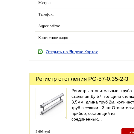
Метро:
Телефон:
Адрес сайта:
Контактное лицо:
Открыть на Яндекс.Картах
Регистр отопления РО-57-0,35-2-3
Регистры отопительные, труба
стальная Ду 57, толщина стенк
3,5мм, длина труб 2м, количес
труб в секции - 3 шт Отопител
прибор, состоящий из
соединенных…
2 693 руб
Куп