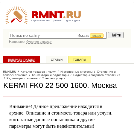
строительство
ремонт
дом и дача
Искать
везде
Например,
бурение скважин
ВЫБРАТЬ РАЗДЕЛ
СТАТЬИ
ТОВАРЫ
КАТАЛОГ КОМПАНИЙ
RMNT.RU
/
Каталог товаров и услуг
/
Инженерные системы
/
Отопление и
теплоснабжение
/
Конвекторы и радиаторы
/
Радиаторы водяного отопления
/
Радиаторы стальные
/
Товары и услуги
KERMI FK0 22 500 1600
. Москва
Внимание! Данное предложение находится в
архиве. Описание и стоимость товара или услуги,
контактные данные поставщика и другие
параметры могут быть недействительны!