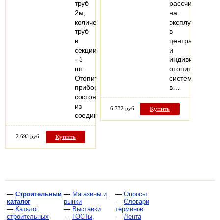
труб
рассчитанные
2м,
на
количество
эксплуатацию
труб
в
в
центральных
секции
и
- 3
индивидуальны
шт
отопительных
Отопительный
системах
прибор,
в…
состоящий
из
6 732 руб
Купить
соединенных…
2 693 руб
Купить
—
Строительный
—
Магазины и
—
Опросы
каталог
рынки
—
Словари
—
Каталог
—
Выставки
терминов
строительных
—
ГОСТы,
—
Лента