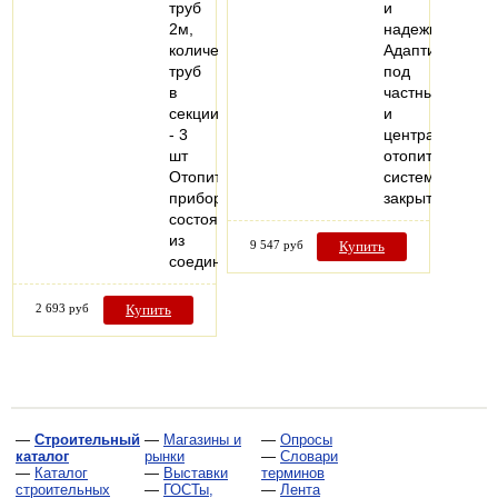
труб
и
2м,
надежности.
количество
Адаптирован
труб
под
в
частные
секции
и
- 3
централизован
шт
отопительные
Отопительный
системы
прибор,
закрытого…
состоящий
из
9 547 руб
Купить
соединенных…
2 693 руб
Купить
—
Строительный
—
Магазины и
—
Опросы
каталог
рынки
—
Словари
—
Каталог
—
Выставки
терминов
строительных
—
ГОСТы,
—
Лента