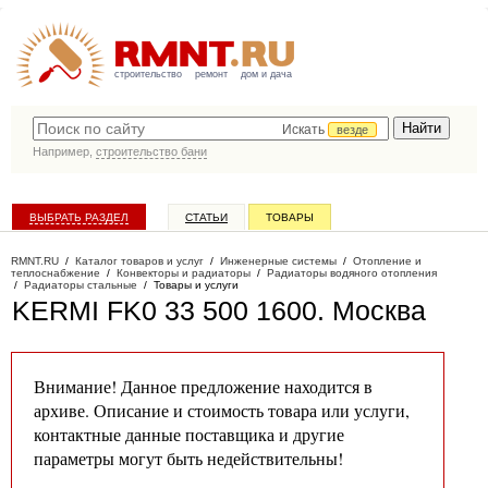
строительство
ремонт
дом и дача
Искать
везде
Например,
строительство бани
ВЫБРАТЬ РАЗДЕЛ
СТАТЬИ
ТОВАРЫ
КАТАЛОГ КОМПАНИЙ
RMNT.RU
/
Каталог товаров и услуг
/
Инженерные системы
/
Отопление и
теплоснабжение
/
Конвекторы и радиаторы
/
Радиаторы водяного отопления
/
Радиаторы стальные
/
Товары и услуги
KERMI FK0 33 500 1600
. Москва
Внимание! Данное предложение находится в
архиве. Описание и стоимость товара или услуги,
контактные данные поставщика и другие
параметры могут быть недействительны!