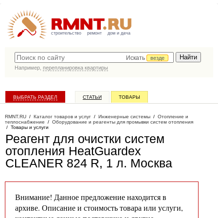
строительство
ремонт
дом и дача
Искать
везде
Например,
перепланировка квартиры
ВЫБРАТЬ РАЗДЕЛ
СТАТЬИ
ТОВАРЫ
КАТАЛОГ КОМПАНИЙ
RMNT.RU
/
Каталог товаров и услуг
/
Инженерные системы
/
Отопление и
теплоснабжение
/
Оборудование и реагенты для промывки систем отопления
/
Товары и услуги
Реагент для очистки систем
отопления HeatGuardex
CLEANER 824 R, 1 л
. Москва
Внимание! Данное предложение находится в
архиве. Описание и стоимость товара или услуги,