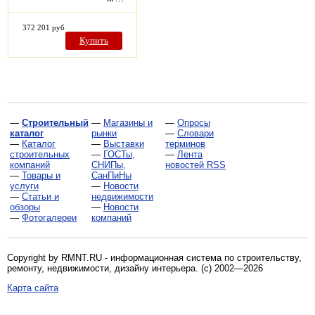
372 201 руб
Купить
—
Строительный
—
Магазины и
—
Опросы
каталог
рынки
—
Словари
—
Каталог
—
Выставки
терминов
строительных
—
ГОСТы,
—
Лента
компаний
СНИПы,
новостей RSS
—
Товары и
СанПиНы
услуги
—
Новости
—
Статьи и
недвижимости
обзоры
—
Новости
—
Фотогалереи
компаний
Copyright by RMNT.RU - информационная система по
строительству,
ремонту, недвижимости, дизайну интерьера
. (c) 2002—2026
Карта сайта