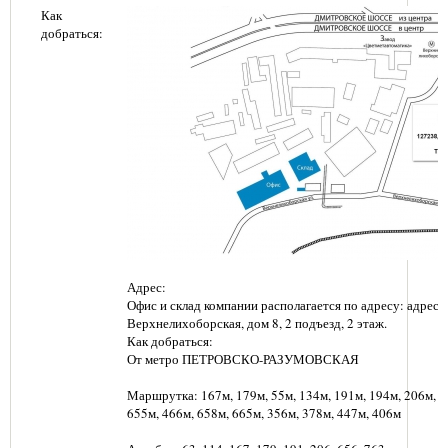
Как
добраться:
Адрес:
Офис и склад компании располагается по адресу: адрес: г
Верхнелихоборская, дом 8, 2 подъезд, 2 этаж.
Как добраться:
От метро ПЕТРОВСКО-РАЗУМОВСКАЯ
Маршрутка: 167м, 179м, 55м, 134м, 191м, 194м, 206м, 6
655м, 466м, 658м, 665м, 356м, 378м, 447м, 406м