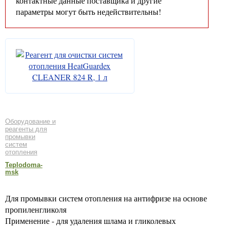
контактные данные поставщика и другие
параметры могут быть недействительны!
Оборудование и
реагенты для
промывки
систем
отопления
Teplodoma-
msk
Для промывки систем отопления на антифризе на основе
пропиленгликоля
Применение - для удаления шлама и гликолевых