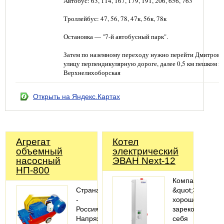
Автобус: 63, 114, 167, 179, 191, 206, 656, 763
Троллейбус: 47, 56, 78, 47к, 56к, 78к
Остановка — "7-й автобусный парк".
Затем по наземному переходу нужно перейти Дмитровс
улицу перпендикулярную дороге, далее 0,5 км пешком п
Верхнелихоборская
Открыть на Яндекс.Картах
Агрегат
Котел
объемный
электрический
насосный
ЭВАН Next-12
НП-800
Компания
Страна
&quot;Эван&quo
-
хорошо
Россия
зарекомендова
Напряжение,
себя