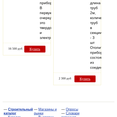
приборов.
длина
В
труб
первую
2м,
очередь
количество
это
труб
твердотопливные
в
и
секции
электрические…
- 3
шт
Отопительный
16 500 руб
Купить
прибор,
состоящий
из
соединенных…
2 300 руб
Купить
—
Строительный
—
Магазины и
—
Опросы
каталог
рынки
—
Словари