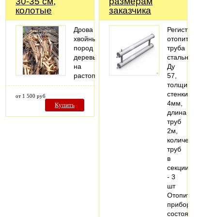
30-35 см,
размерам
колотые
заказчика
Дрова
Регистры
хвойных
отопительные,
пород
труба
деревьев
стальная
на
Ду
растопку
57,
толщина
стенки
от 1 500 руб
4мм,
Купить
длина
труб
2м,
количество
труб
в
секции
- 3
шт
Отопительный
прибор,
состоящий