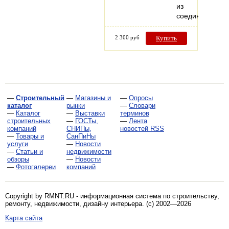
из
соединенных…
2 300 руб
Купить
—
Строительный
—
Магазины и
—
Опросы
каталог
рынки
—
Словари
—
Каталог
—
Выставки
терминов
строительных
—
ГОСТы,
—
Лента
компаний
СНИПы,
новостей RSS
—
Товары и
СанПиНы
услуги
—
Новости
—
Статьи и
недвижимости
обзоры
—
Новости
—
Фотогалереи
компаний
Copyright by RMNT.RU - информационная система по
строительству,
ремонту, недвижимости, дизайну интерьера
. (c) 2002—2026
Карта сайта