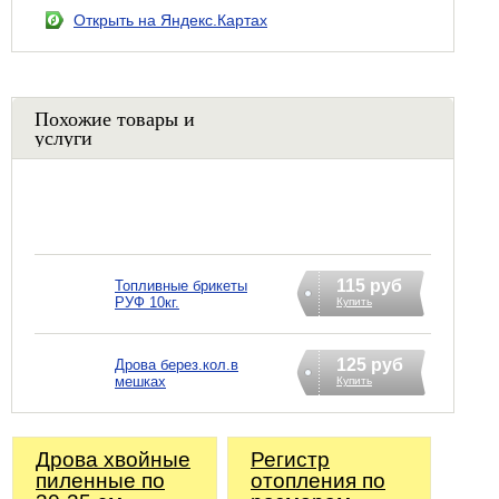
Открыть на Яндекс.Картах
Похожие товары и
услуги
115 руб
Топливные брикеты
РУФ 10кг.
Купить
125 руб
Дрова берез.кол.в
мешках
Купить
Дрова хвойные
Регистр
пиленные по
отопления по