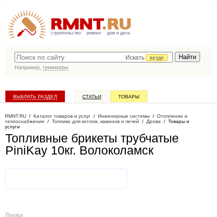
строительство
ремонт
дом и дача
Искать
везде
Например,
триммеры
ВЫБРАТЬ РАЗДЕЛ
СТАТЬИ
ТОВАРЫ
КАТАЛОГ КОМПАНИЙ
RMNT.RU
/
Каталог товаров и услуг
/
Инженерные системы
/
Отопление и
теплоснабжение
/
Топливо для котлов, каминов и печей
/
Дрова
/
Товары и
услуги
Топливные брикеты трубчатые
PiniKay 10кг
. Волоколамск
Дрова