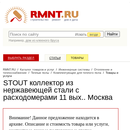
строительство
ремонт
дом и дача
Искать
везде
Например,
дом из клееного бруса
ВЫБРАТЬ РАЗДЕЛ
СТАТЬИ
ТОВАРЫ
КАТАЛОГ КОМПАНИЙ
RMNT.RU
/
Каталог товаров и услуг
/
Инженерные системы
/
Отопление и
теплоснабжение
/
Теплые полы
/
Комплектующие для теплого пола
/
Товары и
услуги
STOUT коллектор из
нержавеющей стали с
расходомерами 11 вых.
. Москва
Внимание! Данное предложение находится в
архиве. Описание и стоимость товара или услуги,