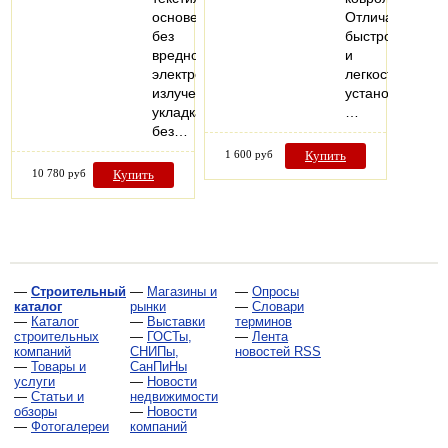
основе
Отличается
без
быстротой
вредного
и
электромагнитного
легкостью
излучения,
установки.
укладка
…
без…
1 600 руб
Купить
10 780 руб
Купить
—
Строительный
—
Магазины и
—
Опросы
каталог
рынки
—
Словари
—
Каталог
—
Выставки
терминов
строительных
—
ГОСТы,
—
Лента
компаний
СНИПы,
новостей RSS
—
Товары и
СанПиНы
услуги
—
Новости
—
Статьи и
недвижимости
обзоры
—
Новости
—
Фотогалереи
компаний