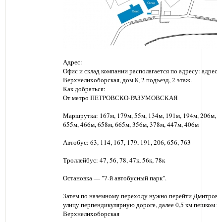
Адрес:
Офис и склад компании располагается по адресу: адрес: г
Верхнелихоборская, дом 8, 2 подъезд, 2 этаж.
Как добраться:
От метро ПЕТРОВСКО-РАЗУМОВСКАЯ
Маршрутка: 167м, 179м, 55м, 134м, 191м, 194м, 206м, 6
655м, 466м, 658м, 665м, 356м, 378м, 447м, 406м
Автобус: 63, 114, 167, 179, 191, 206, 656, 763
Троллейбус: 47, 56, 78, 47к, 56к, 78к
Остановка — "7-й автобусный парк".
Затем по наземному переходу нужно перейти Дмитровс
улицу перпендикулярную дороге, далее 0,5 км пешком п
Верхнелихоборская