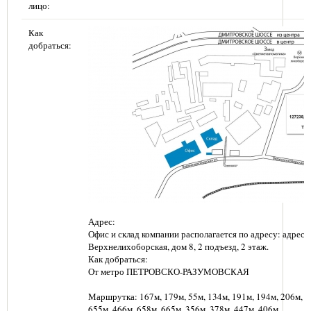
лицо:
Как
добраться:
Адрес:
Офис и склад компании располагается по адресу: адрес: г
Верхнелихоборская, дом 8, 2 подъезд, 2 этаж.
Как добраться:
От метро ПЕТРОВСКО-РАЗУМОВСКАЯ
Маршрутка: 167м, 179м, 55м, 134м, 191м, 194м, 206м, 6
655м, 466м, 658м, 665м, 356м, 378м, 447м, 406м