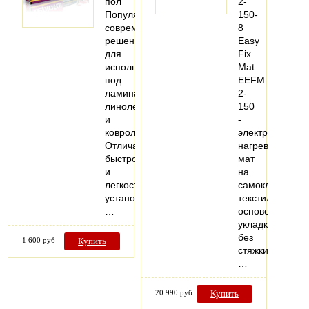
пол
2-
Популярное
150-
современное
8
решение
Easy
для
Fix
использования
Mat
под
EEFM
ламинат,
2-
линолеум
150
и
-
ковролин.
электрический
Отличается
нагревательны
быстротой
мат
и
на
легкостью
самоклеящейс
установки.
текстильной
…
основе,
укладка
без
1 600 руб
Купить
стяжки,
…
20 990 руб
Купить