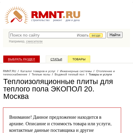
строительство
ремонт
дом и дача
Искать
везде
Например,
смесители
ВЫБРАТЬ РАЗДЕЛ
СТАТЬИ
ТОВАРЫ
КАТАЛОГ КОМПАНИЙ
RMNT.RU
/
Каталог товаров и услуг
/
Инженерные системы
/
Отопление и
теплоснабжение
/
Теплые полы
/
Водяной теплый пол
/
Товары и услуги
Теплоизоляционные плиты для
теплого пола ЭКОПОЛ 20
.
Москва
Внимание! Данное предложение находится в
архиве. Описание и стоимость товара или услуги,
контактные данные поставщика и другие