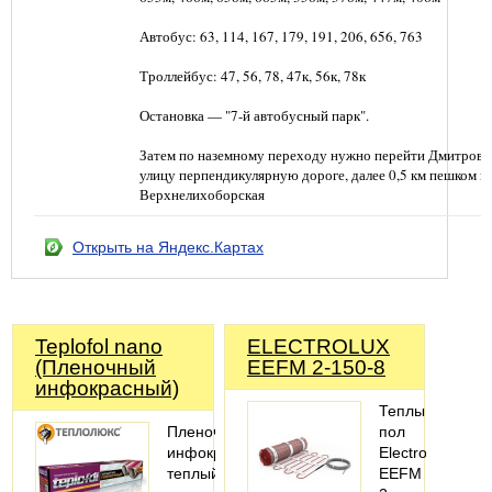
Автобус: 63, 114, 167, 179, 191, 206, 656, 763
Троллейбус: 47, 56, 78, 47к, 56к, 78к
Остановка — "7-й автобусный парк".
Затем по наземному переходу нужно перейти Дмитровс
улицу перпендикулярную дороге, далее 0,5 км пешком п
Верхнелихоборская
Открыть на Яндекс.Картах
Teplofol nano
ELECTROLUX
(Пленочный
EEFM 2-150-8
инфокрасный)
Теплый
Пленочный
пол
инфокрасный
Electrolux
теплый
EEFM