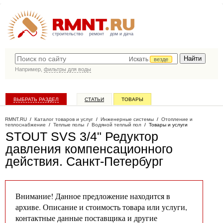
строительство
ремонт
дом и дача
Искать
везде
Например,
фильтры для воды
ВЫБРАТЬ РАЗДЕЛ
СТАТЬИ
ТОВАРЫ
КАТАЛОГ КОМПАНИЙ
RMNT.RU
/
Каталог товаров и услуг
/
Инженерные системы
/
Отопление и
теплоснабжение
/
Теплые полы
/
Водяной теплый пол
/
Товары и услуги
STOUT SVS 3/4" Редуктор
давления компенсационного
действия
. Санкт-Петербург
Внимание! Данное предложение находится в
архиве. Описание и стоимость товара или услуги,
контактные данные поставщика и другие