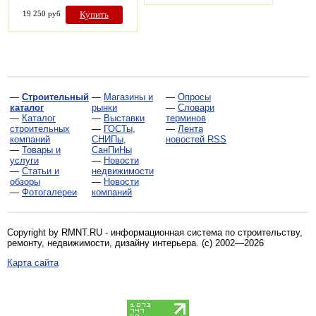
19 250 руб
Купить
—
Строительный
—
Магазины и
—
Опросы
каталог
рынки
—
Словари
—
Каталог
—
Выставки
терминов
строительных
—
ГОСТы,
—
Лента
компаний
СНИПы,
новостей RSS
—
Товары и
СанПиНы
услуги
—
Новости
—
Статьи и
недвижимости
обзоры
—
Новости
—
Фотогалереи
компаний
Copyright by RMNT.RU - информационная система по
строительству,
ремонту, недвижимости, дизайну интерьера
. (c) 2002—2026
Карта сайта