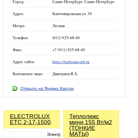
Город:
Санкт-Петербург, Санкт-Петербург
Адрес:
Кантемировская ул. 39
Метро:
Лесная
Телефон:
(812) 925-68-40
Факс:
+7 (911) 925-68-40
Адрес сайта:
https://teplomir-spb.ru
Контактное лицо:
Дмитриев В.А.
Открыть на Яндекс.Картах
ELECTROLUX
Теплолюкс
ETC 2-17-1500
мини 155 Вт/м2
(ТОНКИЕ
МАТЫ)
Электрический