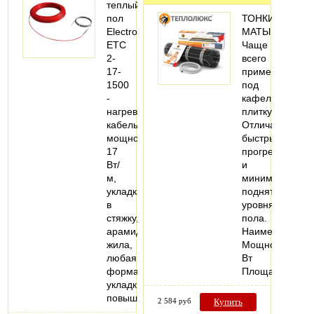
теплый
пол
ТОНКИЕ
Electrolux
МАТЫ
ETC
Чаще
2-
всего
17-
применяется
1500
под
-
кафельную
нагревательный
плитку.
кабель,
Отличается
мощность
быстрым
17
прогревом
Вт/
и
м,
минимальным
укладка
поднятием
в
уровня
стяжку,
пола.
арамидная
Наименование
жила,
Мощность,
любая
Вт
форма
Площадь…
укладки,
повышенная…
2 584 руб
Купить