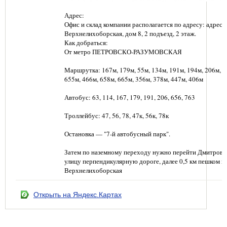
Адрес:
Офис и склад компании располагается по адресу: адрес: г
Верхнелихоборская, дом 8, 2 подъезд, 2 этаж.
Как добраться:
От метро ПЕТРОВСКО-РАЗУМОВСКАЯ
Маршрутка: 167м, 179м, 55м, 134м, 191м, 194м, 206м, 6
655м, 466м, 658м, 665м, 356м, 378м, 447м, 406м
Автобус: 63, 114, 167, 179, 191, 206, 656, 763
Троллейбус: 47, 56, 78, 47к, 56к, 78к
Остановка — "7-й автобусный парк".
Затем по наземному переходу нужно перейти Дмитровс
улицу перпендикулярную дороге, далее 0,5 км пешком п
Верхнелихоборская
Открыть на Яндекс.Картах