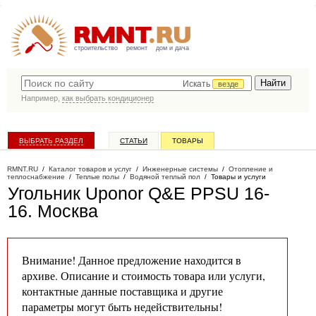
строительство
ремонт
дом и дача
Искать
везде
Например,
как выбрать кондиционер
ВЫБРАТЬ РАЗДЕЛ
СТАТЬИ
ТОВАРЫ
КАТАЛОГ КОМПАНИЙ
RMNT.RU
/
Каталог товаров и услуг
/
Инженерные системы
/
Отопление и
теплоснабжение
/
Теплые полы
/
Водяной теплый пол
/
Товары и услуги
Угольник Uponor Q&E PPSU 16-
16
. Москва
Внимание! Данное предложение находится в
архиве. Описание и стоимость товара или услуги,
контактные данные поставщика и другие
параметры могут быть недействительны!