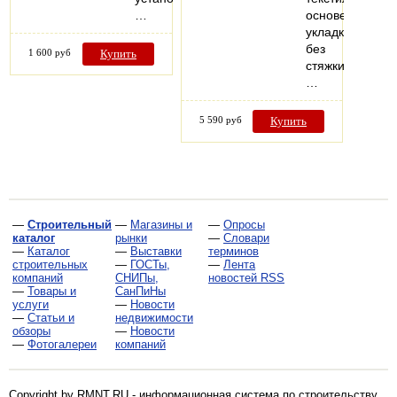
…
основе,
укладка
без
1 600 руб
Купить
стяжки,
…
5 590 руб
Купить
—
Строительный
—
Магазины и
—
Опросы
каталог
рынки
—
Словари
—
Каталог
—
Выставки
терминов
строительных
—
ГОСТы,
—
Лента
компаний
СНИПы,
новостей RSS
—
Товары и
СанПиНы
услуги
—
Новости
—
Статьи и
недвижимости
обзоры
—
Новости
—
Фотогалереи
компаний
Copyright by RMNT.RU - информационная система по
строительству,