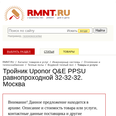
строительство
ремонт
дом и дача
Искать
везде
Например,
газонокосилки
ВЫБРАТЬ РАЗДЕЛ
СТАТЬИ
ТОВАРЫ
КАТАЛОГ КОМПАНИЙ
RMNT.RU
/
Каталог товаров и услуг
/
Инженерные системы
/
Отопление и
теплоснабжение
/
Теплые полы
/
Водяной теплый пол
/
Товары и услуги
Тройник Uponor Q&E PPSU
равнопроходной 32-32-32
.
Москва
Внимание! Данное предложение находится в
архиве. Описание и стоимость товара или услуги,
контактные данные поставщика и другие