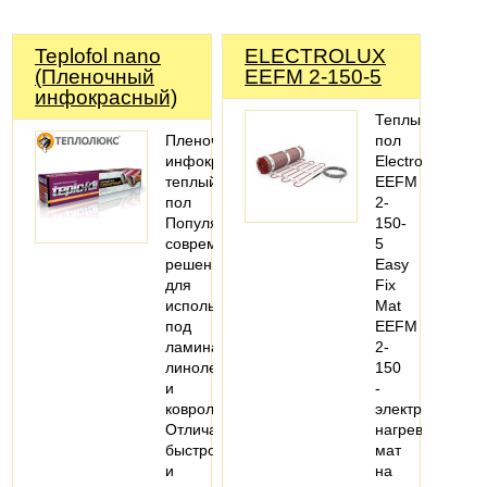
Teplofol nano
ELECTROLUX
(Пленочный
EEFM 2-150-5
инфокрасный)
Теплый
Пленочный
пол
инфокрасный
Electrolux
теплый
EEFM
пол
2-
Популярное
150-
современное
5
решение
Easy
для
Fix
использования
Mat
под
EEFM
ламинат,
2-
линолеум
150
и
-
ковролин.
электрический
Отличается
нагревательны
быстротой
мат
и
на