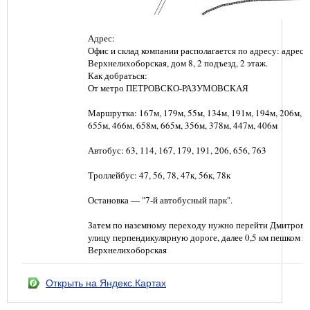
Адрес:
Офис и склад компании располагается по адресу: адрес: г
Верхнелихоборская, дом 8, 2 подъезд, 2 этаж.
Как добраться:
От метро ПЕТРОВСКО-РАЗУМОВСКАЯ
Маршрутка: 167м, 179м, 55м, 134м, 191м, 194м, 206м, 6
655м, 466м, 658м, 665м, 356м, 378м, 447м, 406м
Автобус: 63, 114, 167, 179, 191, 206, 656, 763
Троллейбус: 47, 56, 78, 47к, 56к, 78к
Остановка — "7-й автобусный парк".
Затем по наземному переходу нужно перейти Дмитровс
улицу перпендикулярную дороге, далее 0,5 км пешком п
Верхнелихоборская
Открыть на Яндекс.Картах