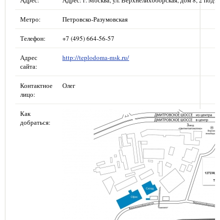
Адрес:
Адрес: г. Москва, ул. Верхнелихоборская, дом 8, 2 подъе
Метро:
Петровско-Разумовская
Телефон:
+7 (495) 664-56-57
Адрес
http://teplodoma-msk.ru/
сайта:
Контактное
Олег
лицо:
Как
добраться: