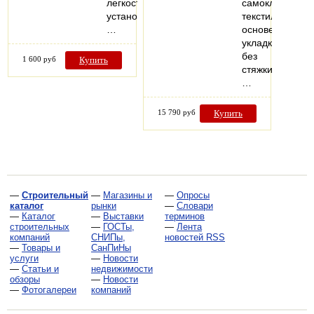
легкостью
самоклеящейс
установки.
текстильной
…
основе,
укладка
без
1 600 руб
Купить
стяжки,
…
15 790 руб
Купить
—
Строительный
—
Магазины и
—
Опросы
каталог
рынки
—
Словари
—
Каталог
—
Выставки
терминов
строительных
—
ГОСТы,
—
Лента
компаний
СНИПы,
новостей RSS
—
Товары и
СанПиНы
услуги
—
Новости
—
Статьи и
недвижимости
обзоры
—
Новости
—
Фотогалереи
компаний