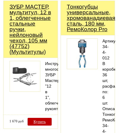
ЗУБР МАСТЕР,
Тонкогубцы
мультитул, 12 в
универсальные,
1, облегченные
хромованадиевая
стальные
сталь, 180 мм,
ручки,
РемоКолор Pro
нейлоновый
чехол, 105 мм
Артикул:
(47752)
34-
(Мультитулы)
4-
012
Инструмент
В
многофункциональный
коробке:
ЗУБР
36
Мастер,
шт,
"12
расфасовано
в
по:
1",
6
облегченная
шт.
рукоятка
Описание:
Тонкогубцы
РемоКолор
1 670 руб
Купить
34-
4-