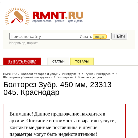
строительство
ремонт
дом и дача
Искать
везде
Например,
паркет
ВЫБРАТЬ РАЗДЕЛ
СТАТЬИ
ТОВАРЫ
КАТАЛОГ КОМПАНИЙ
RMNT.RU
/
Каталог товаров и услуг
/
Инструмент
/
Ручной инструмент
/
Шарнирно-губцевый инструмент
/
Болторезы
/
Товары и услуги
Болторез Зубр, 450 мм, 23313-
045
. Краснодар
Внимание! Данное предложение находится в
архиве. Описание и стоимость товара или услуги,
контактные данные поставщика и другие
параметры могут быть недействительны!