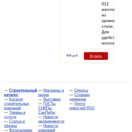
012
изготовлены
из
хромованадие
стали.
Для
удобства
использовани
468 руб
Купить
—
Строительный
—
Магазины и
—
Опросы
каталог
рынки
—
Словари
—
Каталог
—
Выставки
терминов
строительных
—
ГОСТы,
—
Лента
компаний
СНИПы,
новостей RSS
—
Товары и
СанПиНы
услуги
—
Новости
—
Статьи и
недвижимости
обзоры
—
Новости
—
Фотогалереи
компаний