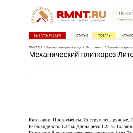
Наприме
строительство
ремонт
дом и дача
ВЫБРАТЬ РАЗДЕЛ
СТАТЬИ
ТОВАРЫ
КАТАЛ
RMNT.RU
/
Каталог товаров и услуг
/
Инструмент
/
Ручной инструме
Механический плиткорез Лито
Категории: Инструменты, Инструменты ручные, Пли
Разновидность: 1.25 м. Длина реза: 1.25 м. Толщи
Внутренний диаметр режущего элемента: 6 мм. Тол