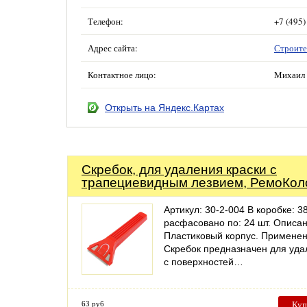
Телефон:
+7 (495)
Адрес сайта:
Строите
Контактное лицо:
Михаил 
Открыть на Яндекс.Картах
Скребок, для удаления краски с
трапециевидным лезвием, РемоКол
Артикул: 30-2-004 В коробке: 38
расфасовано по: 24 шт. Описан
Пластиковый корпус. Применен
Скребок предназначен для уда
с поверхностей…
63 руб
Куп