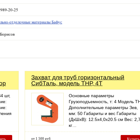
 989-20-25
льно-отделочные материалы Бафус
Борисов
Захват для труб горизонтальный
ор
СибТаль, модель ТНР, 4Т
4 шт,
Основные параметры
ие:
Грузоподъемность, т: 4 Модель Т
ие:
Дополнительные параметры Зев,
ления
мм: 50 Габариты и вес Габариты
(ДхШхВ): 12.5х4,0х20.5 см Вес: 2,
кг…
ить
от 1 500 руб
Купить