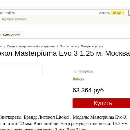
Искать
везде
р,
бурение скважин
ОГ КОМПАНИЙ
нт
/
Специализированный инструмент
/
Плиткорезы
/
Товары и услуги
кол Masterpiuma Evo 3 1.25 м
. Москва
Плиткорезы
Бафус
63 364 руб.
Купить
ткорезы. Бренд: Литокол Litokol;. Модель: Masterpiuma Evo-3.
на плитки: 22 мм. Внешний диаметр режущего элемента: 13.5 мм.
щина режущего элемента: 2 мм. Вес: 24 кг