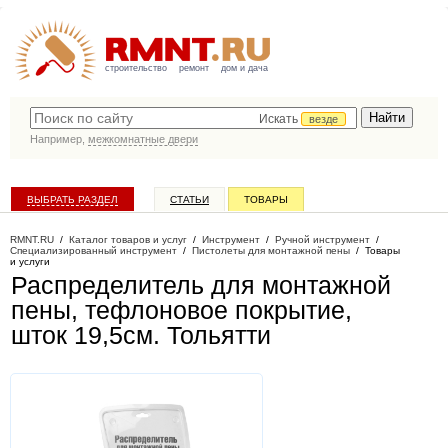
строительство
ремонт
дом и дача
Искать
везде
Например,
межкомнатные двери
ВЫБРАТЬ РАЗДЕЛ
СТАТЬИ
ТОВАРЫ
КАТАЛОГ КОМПАНИЙ
RMNT.RU
/
Каталог товаров и услуг
/
Инструмент
/
Ручной инструмент
/
Специализированный инструмент
/
Пистолеты для монтажной пены
/
Товары
и услуги
Распределитель для монтажной
пены, тефлоновое покрытие,
шток 19,5см
. Тольятти