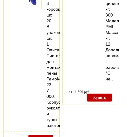
В
цилиндров,
коробке,
кг:
шт.:
300
20
Модель
В
PML
упаковке,
Масса,
шт.:
кг:
1
12
Описание:
Дополнительн
Пистолет
параметры
для
t
монтажной
рабочая,
пены
°С
РемоКолор
не…
23-
7-
от 11 500 руб
000.
Купить
Корпус,
рукоятка
и
курок
изготовлены…