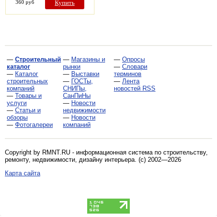
360 руб
Купить
—
Строительный
—
Магазины и
—
Опросы
каталог
рынки
—
Словари
—
Каталог
—
Выставки
терминов
строительных
—
ГОСТы,
—
Лента
компаний
СНИПы,
новостей RSS
—
Товары и
СанПиНы
услуги
—
Новости
—
Статьи и
недвижимости
обзоры
—
Новости
—
Фотогалереи
компаний
Copyright by RMNT.RU - информационная система по
строительству,
ремонту, недвижимости, дизайну интерьера
. (c) 2002—2026
Карта сайта