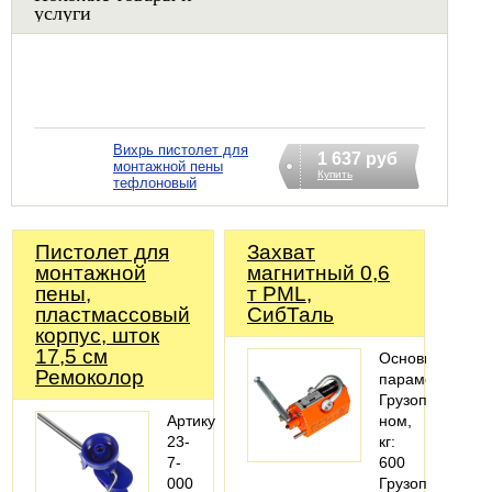
услуги
Вихрь пистолет для
1 637 руб
монтажной пены
Купить
тефлоновый
Пистолет для
Захват
монтажной
магнитный 0,6
пены,
т PML,
пластмассовый
СибТаль
корпус, шток
17,5 см
Основные
Ремоколор
параметры
Грузоподъемно
Артикул:
ном,
23-
кг:
7-
600
000
Грузоподъемно