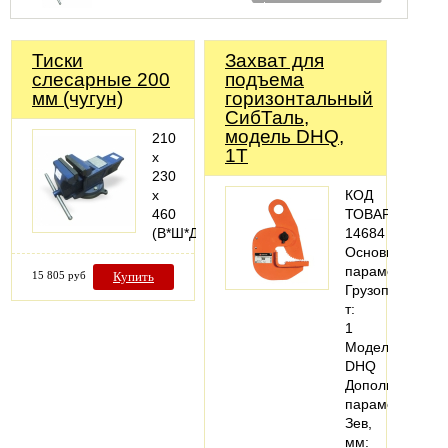
Тиски
Захват для
слесарные 200
подъема
мм (чугун)
горизонтальный
СибТаль,
модель DHQ,
210
1Т
х
230
х
КОД
460
ТОВАРА:
(В*Ш*Д)
14684
Основные
параметры
15 805 руб
Купить
Грузоподъемно
т:
1
Модель:
DHQ
Дополнительн
параметры
Зев,
мм: