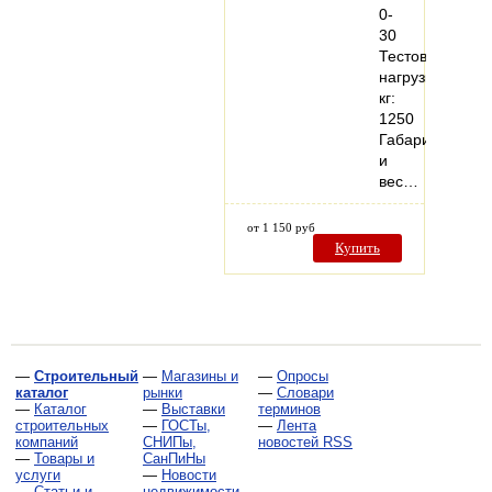
0-
30
Тестовая
нагрузка,
кг:
1250
Габариты
и
вес…
от 1 150 руб
Купить
—
Строительный
—
Магазины и
—
Опросы
каталог
рынки
—
Словари
—
Каталог
—
Выставки
терминов
строительных
—
ГОСТы,
—
Лента
компаний
СНИПы,
новостей RSS
—
Товары и
СанПиНы
услуги
—
Новости
—
Статьи и
недвижимости