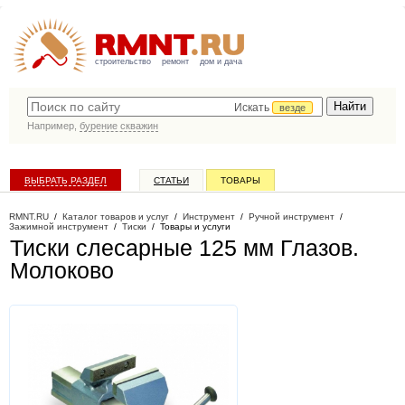
строительство
ремонт
дом и дача
Искать
везде
Например,
бурение скважин
ВЫБРАТЬ РАЗДЕЛ
СТАТЬИ
ТОВАРЫ
КАТАЛОГ КОМПАНИЙ
RMNT.RU
/
Каталог товаров и услуг
/
Инструмент
/
Ручной инструмент
/
Зажимной инструмент
/
Тиски
/
Товары и услуги
Тиски слесарные 125 мм Глазов
.
Молоково