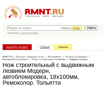
строительство
ремонт
дом и дача
Искать
везде
Например,
газонокосилки
ВЫБРАТЬ РАЗДЕЛ
СТАТЬИ
ТОВАРЫ
КАТАЛОГ КОМПАНИЙ
RMNT.RU
/
Каталог товаров и услуг
/
Инструмент
/
Ручной инструмент
/
Малярный инструмент
/
Ножи со сменными лезвиями
/
Товары и услуги
Нож строительный с выдвижным
лезвием Модерн,
автоблокировка, 18х100мм,
Ремоколор
. Тольятти