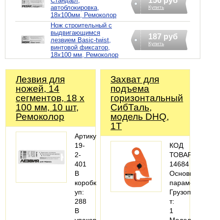
156 руб
Стандарт,
автоблокировка,
Купить
18х100мм, Ремоколор
Нож строительный с
выдвигающимся
187 руб
лезвием Basic-twist,
Купить
винтовой фиксатор,
18х100 мм, Ремоколор
Лезвия для
Захват для
ножей, 14
подъема
сегментов, 18 х
горизонтальный
100 мм, 10 шт,
СибТаль,
Ремоколор
модель DHQ,
1Т
Артикул:
19-
КОД
2-
ТОВАРА:
401
14684
В
Основные
коробке,
параметры
уп:
Грузоподъемно
288
т:
В
1
упаковке,
Модель: