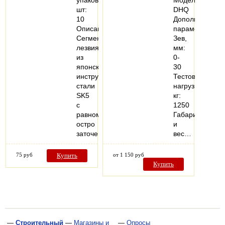
шт:
DHQ
10
Дополнительн
Описание:
параметры
Сегментированные
Зев,
лезвия
мм:
из
0-
японской
30
инструментальной
Тестовая
стали
нагрузка,
SK5
кг:
с
1250
равномерно
Габариты
остро
и
заточенной…
вес…
75 руб
Купить
от 1 150 руб
Купить
—
Строительный
—
Магазины и
—
Опросы