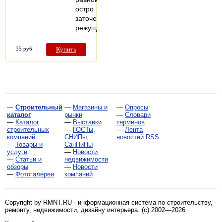
остро
заточенной
режущей…
35 руб
Купить
—
Строительный
—
Магазины и
—
Опросы
каталог
рынки
—
Словари
—
Каталог
—
Выставки
терминов
строительных
—
ГОСТы,
—
Лента
компаний
СНИПы,
новостей RSS
—
Товары и
СанПиНы
услуги
—
Новости
—
Статьи и
недвижимости
обзоры
—
Новости
—
Фотогалереи
компаний
Copyright by RMNT.RU - информационная система по
строительству,
ремонту, недвижимости, дизайну интерьера
. (c) 2002—2026