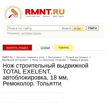
строительство
ремонт
дом и дача
Искать
везде
Например,
тепловые пушки
ВЫБРАТЬ РАЗДЕЛ
СТАТЬИ
ТОВАРЫ
КАТАЛОГ КОМПАНИЙ
RMNT.RU
/
Каталог товаров и услуг
/
Инструмент
/
Ручной инструмент
/
Малярный инструмент
/
Ножи со сменными лезвиями
/
Товары и услуги
Нож строительный выдвижной
TOTAL EXELENT,
автоблокировка, 18 мм,
Ремоколор
. Тольятти