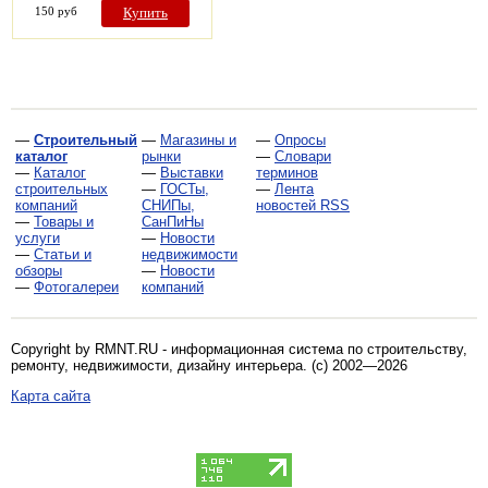
150 руб
Купить
—
Строительный
—
Магазины и
—
Опросы
каталог
рынки
—
Словари
—
Каталог
—
Выставки
терминов
строительных
—
ГОСТы,
—
Лента
компаний
СНИПы,
новостей RSS
—
Товары и
СанПиНы
услуги
—
Новости
—
Статьи и
недвижимости
обзоры
—
Новости
—
Фотогалереи
компаний
Copyright by RMNT.RU - информационная система по
строительству,
ремонту, недвижимости, дизайну интерьера
. (c) 2002—2026
Карта сайта