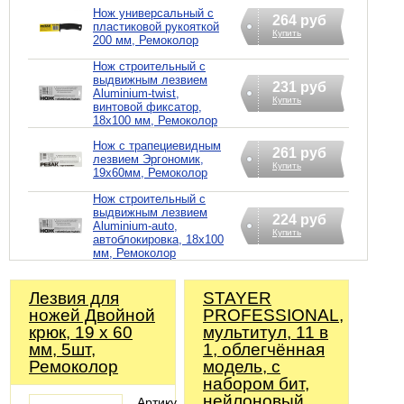
Нож универсальный с
264 руб
пластиковой рукояткой
Купить
200 мм, Ремоколор
Нож строительный с
выдвижным лезвием
231 руб
Aluminium-twist,
Купить
винтовой фиксатор,
18х100 мм, Ремоколор
Нож с трапециевидным
261 руб
лезвием Эргономик,
Купить
19х60мм, Ремоколор
Нож строительный с
выдвижным лезвием
224 руб
Aluminium-auto,
Купить
автоблокировка, 18х100
мм, Ремоколор
Лезвия для
STAYER
ножей Двойной
PROFESSIONAL,
крюк, 19 х 60
мультитул, 11 в
мм, 5шт,
1, облегчённая
Ремоколор
модель, с
набором бит,
нейлоновый
Артикул: