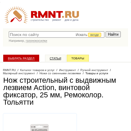
строительство
ремонт
дом и дача
Искать
везде
Например,
газонокосилки
ВЫБРАТЬ РАЗДЕЛ
СТАТЬИ
ТОВАРЫ
КАТАЛОГ КОМПАНИЙ
RMNT.RU
/
Каталог товаров и услуг
/
Инструмент
/
Ручной инструмент
/
Малярный инструмент
/
Ножи со сменными лезвиями
/
Товары и услуги
Нож строительный с выдвижным
лезвием Action, винтовой
фиксатор, 25 мм, Ремоколор
.
Тольятти