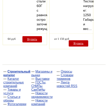
стали
Тестовая
60Г
нагрузка,
с
кг:
равномерно
1250
остро
Габариты
заточенной
и
режущей…
вес…
64 руб
Купить
от 1 150 руб
Купить
—
Строительный
—
Магазины и
—
Опросы
каталог
рынки
—
Словари
—
Каталог
—
Выставки
терминов
строительных
—
ГОСТы,
—
Лента
компаний
СНИПы,
новостей RSS
—
Товары и
СанПиНы
услуги
—
Новости
—
Статьи и
недвижимости
обзоры
—
Новости
—
Фотогалереи
компаний