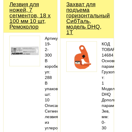
Лезвия для
Захват для
ножей, 7
подъема
сегментов, 18 х
горизонтальный
100 мм 10 шт,
СибТаль,
Ремоколор
модель DHQ,
1Т
Артикул:
19-
КОД
2-
ТОВАРА:
300
14684
В
Основные
коробке,
параметры
уп:
Грузоподъемно
288
т:
В
1
упаковке,
Модель:
шт:
DHQ
10
Дополнительн
Описание:
параметры
Сегментированные
Зев,
лезвия
мм:
из
0-
углеродистой
30