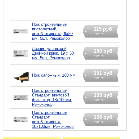
Нож строительный
115 руб
пистолетный,
автоблокировка, 9х80
Купить
мм, 5шт, Ремоколор
Лезвия для ножей
150 руб
Двойной крюк, 19 х 60
Купить
мм, 5шт, Ремоколор
151 руб
Нож сапожный, 180 мм
Купить
Нож строительный
155 руб
Стандарт, винтовой
фиксатор, 18х100мм,
Купить
Ремоколор
Нож строительный
156 руб
Стандарт,
автоблокировка,
Купить
18х100мм, Ремоколор