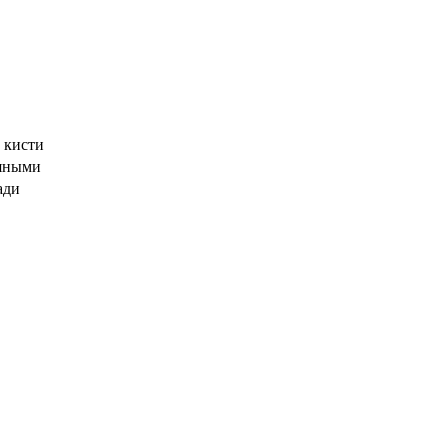
 кисти
ляными
ади