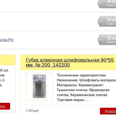
38 р
Купить
34 р
Купить
32 р
олор Pro
Купить
Губка алмазная шлифовальная 90*55
мм, № 200, 142200
0 шт,
ие:
Технические характеристики
-1-
Назначение: Шлифовать материа
ю
Материалы: Керамогранит;
…
Гранитная плитка; Мраморная
плитка; Керамическая плитка
Торговая марка:…
ить
1 555 руб
Купить