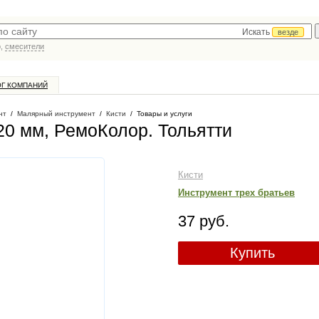
Искать
везде
р,
смесители
ОГ КОМПАНИЙ
нт
/
Малярный инструмент
/
Кисти
/
Товары и услуги
 20 мм, РемоКолор
. Тольятти
Кисти
Инструмент трех братьев
37 руб.
Купить