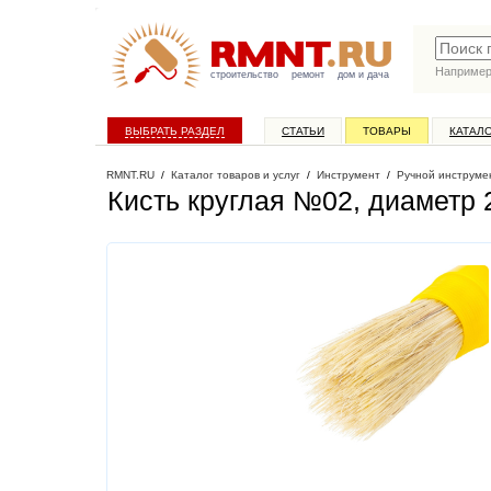
Наприме
строительство
ремонт
дом и дача
ВЫБРАТЬ РАЗДЕЛ
СТАТЬИ
ТОВАРЫ
КАТАЛ
RMNT.RU
/
Каталог товаров и услуг
/
Инструмент
/
Ручной инструме
Кисть круглая №02, диаметр