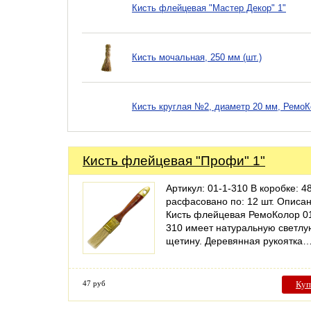
Кисть флейцевая "Мастер Декор" 1"
Кисть мочальная, 250 мм (шт.)
Кисть круглая №2, диаметр 20 мм, РемоК
Кисть флейцевая "Профи" 1"
Артикул: 01-1-310 В коробке: 48
расфасовано по: 12 шт. Описан
Кисть флейцевая РемоКолор 01
310 имеет натуральную светлу
щетину. Деревянная рукоятка
47 руб
Куп