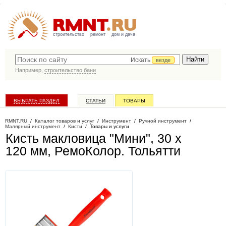
строительство
ремонт
дом и дача
Искать
везде
Например,
строительство бани
ВЫБРАТЬ РАЗДЕЛ
СТАТЬИ
ТОВАРЫ
КАТАЛОГ КОМПАНИЙ
RMNT.RU
/
Каталог товаров и услуг
/
Инструмент
/
Ручной инструмент
/
Малярный инструмент
/
Кисти
/
Товары и услуги
Кисть макловица "Мини", 30 х
120 мм, РемоКолор
. Тольятти