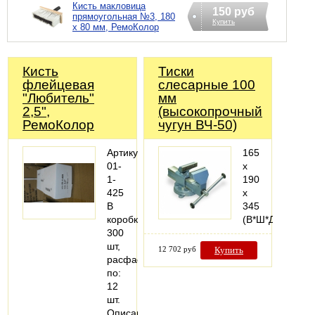
Кисть макловица
150 руб
прямоугольная №3, 180
Купить
х 80 мм, РемоКолор
Кисть
Тиски
флейцевая
слесарные 100
"Любитель"
мм
2,5",
(высокопрочный
РемоКолор
чугун ВЧ-50)
Артикул:
165
01-
х
1-
190
425
х
В
345
коробке:
(В*Ш*Д)
300
шт,
12 702 руб
Купить
расфасовано
по:
12
шт.
Описание: