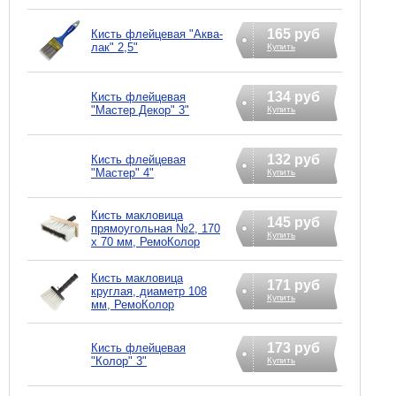
165 руб
Кисть флейцевая "Аква-
лак" 2,5"
Купить
134 руб
Кисть флейцевая
"Мастер Декор" 3"
Купить
132 руб
Кисть флейцевая
"Мастер" 4"
Купить
Кисть макловица
145 руб
прямоугольная №2, 170
Купить
х 70 мм, РемоКолор
Кисть макловица
171 руб
круглая, диаметр 108
Купить
мм, РемоКолор
173 руб
Кисть флейцевая
"Колор" 3"
Купить