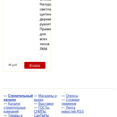
Натуральная
светлая
щетина,
деревянная
рукоятка.
Применение:
для
всех
типов
ЛКМ.
…
46 руб
Купить
—
Строительный
—
Магазины и
—
Опросы
каталог
рынки
—
Словари
—
Каталог
—
Выставки
терминов
строительных
—
ГОСТы,
—
Лента
компаний
СНИПы,
новостей RSS
—
Товары и
СанПиНы