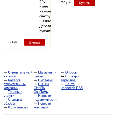
440
1 555 руб
Купить
имеет
натуральную
светлую
щетину.
Деревянная
рукоятка…
77 руб
Купить
—
Строительный
—
Магазины и
—
Опросы
каталог
рынки
—
Словари
—
Каталог
—
Выставки
терминов
строительных
—
ГОСТы,
—
Лента
компаний
СНИПы,
новостей RSS
—
Товары и
СанПиНы
услуги
—
Новости
—
Статьи и
недвижимости
обзоры
—
Новости
—
Фотогалереи
компаний