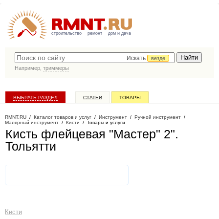
строительство
ремонт
дом и дача
Искать
везде
Например,
триммеры
ВЫБРАТЬ РАЗДЕЛ
СТАТЬИ
ТОВАРЫ
КАТАЛОГ КОМПАНИЙ
RMNT.RU
/
Каталог товаров и услуг
/
Инструмент
/
Ручной инструмент
/
Малярный инструмент
/
Кисти
/
Товары и услуги
Кисть флейцевая "Мастер" 2"
.
Тольятти
Кисти