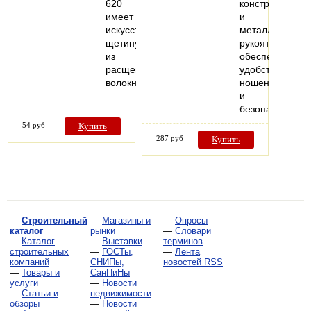
620
конструкция
имеет
и
искусственную
металлическая
щетину
рукоять
из
обеспечивают
расщепленного
удобство
волокна.
ношения
…
и
безопасность…
54 руб
Купить
287 руб
Купить
—
Строительный
—
Магазины и
—
Опросы
каталог
рынки
—
Словари
—
Каталог
—
Выставки
терминов
строительных
—
ГОСТы,
—
Лента
компаний
СНИПы,
новостей RSS
—
Товары и
СанПиНы
услуги
—
Новости
—
Статьи и
недвижимости
обзоры
—
Новости