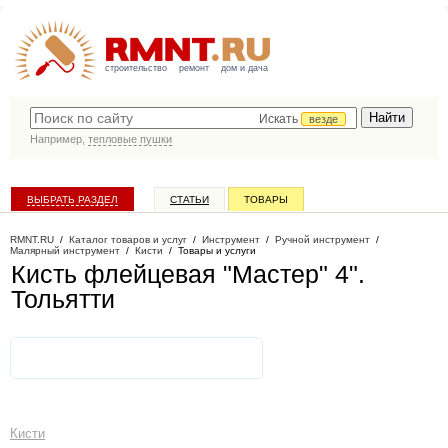
строительство
ремонт
дом и дача
Искать
везде
Например,
тепловые пушки
ВЫБРАТЬ РАЗДЕЛ
СТАТЬИ
ТОВАРЫ
КАТАЛОГ КОМПАНИЙ
RMNT.RU
/
Каталог товаров и услуг
/
Инструмент
/
Ручной инструмент
/
Малярный инструмент
/
Кисти
/
Товары и услуги
Кисть флейцевая "Мастер" 4"
.
Тольятти
Кисти