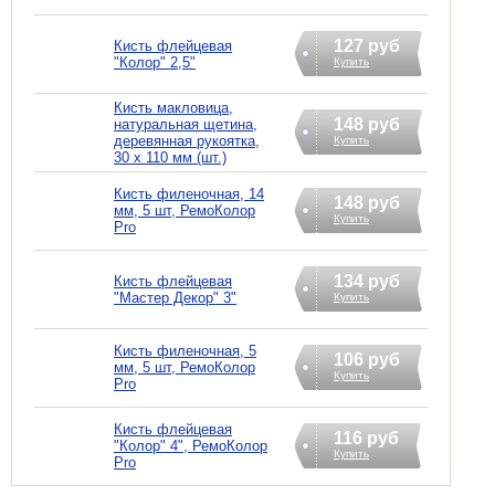
127 руб
Кисть флейцевая
"Колор" 2,5"
Купить
Кисть макловица,
148 руб
натуральная щетина,
деревянная рукоятка,
Купить
30 х 110 мм (шт.)
Кисть филеночная, 14
148 руб
мм, 5 шт, РемоКолор
Купить
Pro
134 руб
Кисть флейцевая
"Мастер Декор" 3"
Купить
Кисть филеночная, 5
106 руб
мм, 5 шт, РемоКолор
Купить
Pro
Кисть флейцевая
116 руб
"Колор" 4", РемоКолор
Купить
Pro