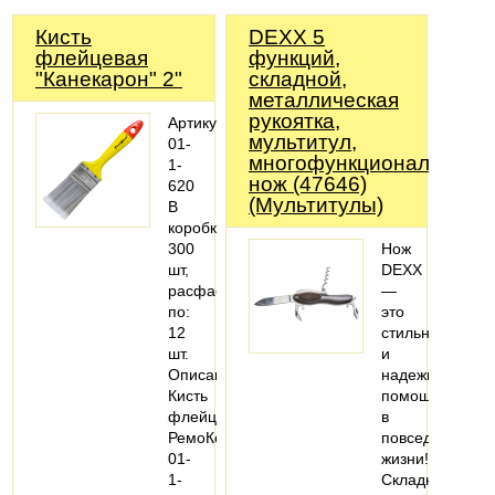
Кисть
DEXX 5
флейцевая
функций,
"Канекарон" 2"
складной,
металлическая
рукоятка,
Артикул:
мультитул,
01-
многофункциональный
1-
нож (47646)
620
(Мультитулы)
В
коробке:
300
Нож
шт,
DEXX
расфасовано
—
по:
это
12
стильный
шт.
и
Описание:
надежный
Кисть
помощник
флейцевая
в
РемоКолор
повседневной
01-
жизни!
1-
Складная