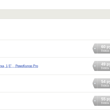
60 р
Купить
49 р
ка, 1,5", , РемоКолор Pro
Купить
54 р
Купить
55 р
Купить