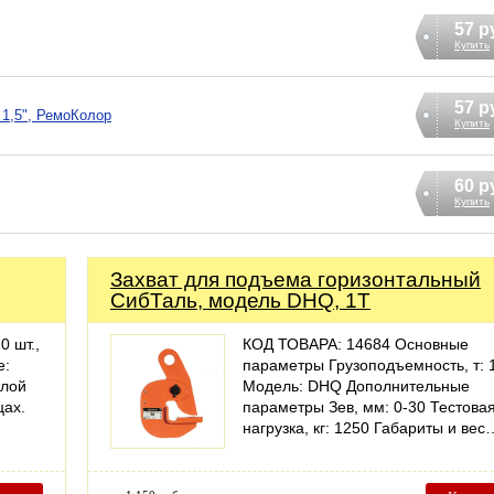
57 р
Купить
57 р
 1,5", РемоКолор
Купить
60 р
Купить
Захват для подъема горизонтальный
СибТаль, модель DHQ, 1Т
0 шт.,
КОД ТОВАРА: 14684 Основные
е:
параметры Грузоподъемность, т: 
тлой
Модель: DHQ Дополнительные
цах.
параметры Зев, мм: 0-30 Тестова
нагрузка, кг: 1250 Габариты и вес