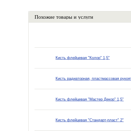
Похожие товары и услуги
Кисть флейцевая "Колор" 1,5"
Кисть радиаторная, пластмассовая рукоят
Кисть флейцевая "Мастер Декор" 1,5"
Кисть флейцевая "Стандарт-пласт" 2"