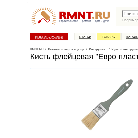
Наприме
строительство
ремонт
дом и дача
ВЫБРАТЬ РАЗДЕЛ
СТАТЬИ
ТОВАРЫ
КАТАЛ
RMNT.RU
/
Каталог товаров и услуг
/
Инструмент
/
Ручной инструме
Кисть флейцевая "Евро-пласт