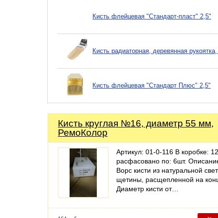
Кисть флейцевая "Стандарт-пласт" 2,5"
Кисть радиаторная, деревянная рукоятка,
Кисть флейцевая "Стандарт Плюс" 2,5"
Кисть круглая №16, диаметр 55 мм,
РемоКолор
Артикул: 01-0-116 В коробке: 12
расфасовано по: 6шт. Описани
Ворс кисти из натуральной све
щетины, расщепленной на кон
Диаметр кисти от…