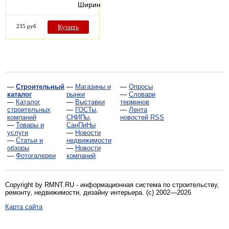
Ширина…
235 руб
Купить
—
Строительный
—
Магазины и
—
Опросы
каталог
рынки
—
Словари
—
Каталог
—
Выставки
терминов
строительных
—
ГОСТы,
—
Лента
компаний
СНИПы,
новостей RSS
—
Товары и
СанПиНы
услуги
—
Новости
—
Статьи и
недвижимости
обзоры
—
Новости
—
Фотогалереи
компаний
Copyright by RMNT.RU - информационная система по
строительству,
ремонту, недвижимости, дизайну интерьера
. (c) 2002—2026
Карта сайта