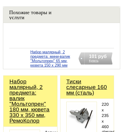
Похожие товары и
услуги
Набор малярный, 2
101 руб
предмета: мини-валик
"Мольтопрен" 65 мм,
Купить
кювета 150 х 290 мм
Набор
Тиски
малярный, 2
слесарные 160
предмета:
мм (сталь)
валик
"Мольтопрен"
220
180 мм, кювета
х
330 х 350 мм,
235
РемоКолор
х
460