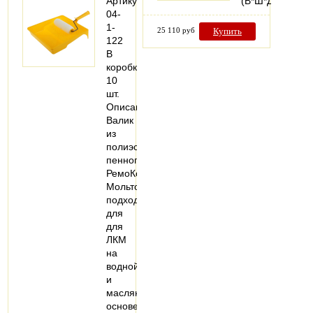
Артикул:
(В*Ш*Д)
04-
1-
25 110 руб
Купить
122
В
коробке:
10
шт.
Описание:
Валик
из
полиэстера
пенного
РемоКолор
Мольтопрен
подходит
для
для
ЛКМ
на
водной
и
масляной
основе.