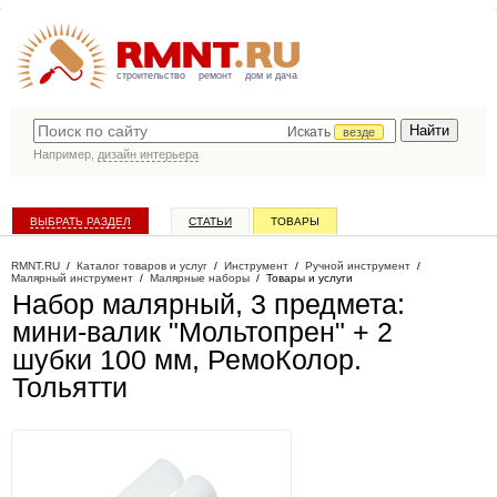
строительство
ремонт
дом и дача
Искать
везде
Например,
дизайн интерьера
ВЫБРАТЬ РАЗДЕЛ
СТАТЬИ
ТОВАРЫ
КАТАЛОГ КОМПАНИЙ
RMNT.RU
/
Каталог товаров и услуг
/
Инструмент
/
Ручной инструмент
/
Малярный инструмент
/
Малярные наборы
/
Товары и услуги
Набор малярный, 3 предмета:
мини-валик "Мольтопрен" + 2
шубки 100 мм, РемоКолор
.
Тольятти