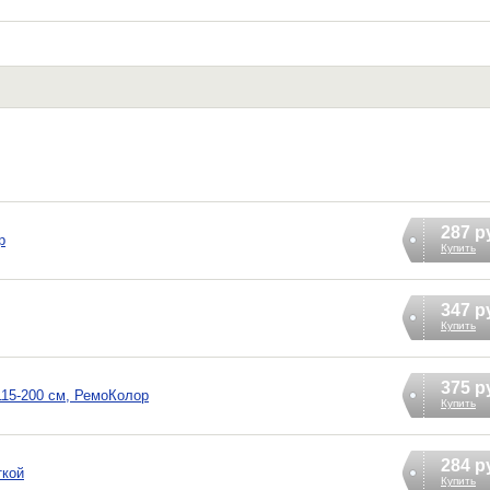
287 р
р
Купить
347 р
Купить
375 р
115-200 см, РемоКолор
Купить
284 р
ткой
Купить