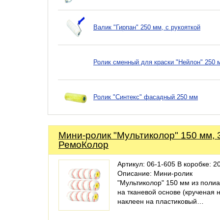
Валик "Гирпан" 250 мм, с рукояткой
Ролик сменный для краски "Нейлон" 250 
Ролик "Синтекс" фасадный 250 мм
Мини-ролик "Мультиколор" 150 мм, 3
РемоКолор
Артикул: 06-1-605 В коробке: 20
Описание: Мини-ролик
"Мультиколор" 150 мм из поли
на тканевой основе (крученая н
наклеен на пластиковый…