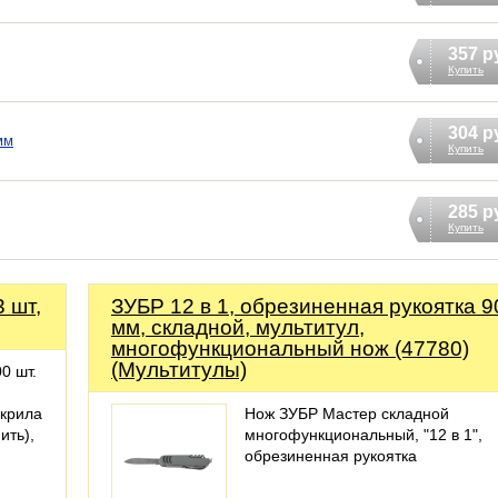
357 р
Купить
304 р
мм
Купить
285 р
Купить
 шт,
ЗУБР 12 в 1, обрезиненная рукоятка 9
мм, складной, мультитул,
многофункциональный нож (47780)
(Мультитулы)
0 шт.
акрила
Нож ЗУБР Мастер складной
ить),
многофункциональный, "12 в 1",
обрезиненная рукоятка