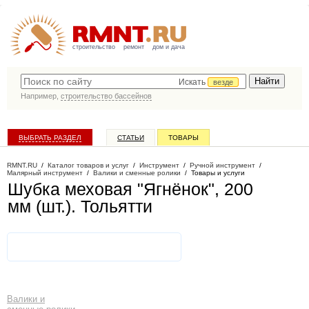
строительство
ремонт
дом и дача
Искать
везде
Например,
строительство бассейнов
ВЫБРАТЬ РАЗДЕЛ
СТАТЬИ
ТОВАРЫ
КАТАЛОГ КОМПАНИЙ
RMNT.RU
/
Каталог товаров и услуг
/
Инструмент
/
Ручной инструмент
/
Малярный инструмент
/
Валики и сменные ролики
/
Товары и услуги
Шубка меховая "Ягнёнок", 200
мм (шт.)
. Тольятти
Валики и