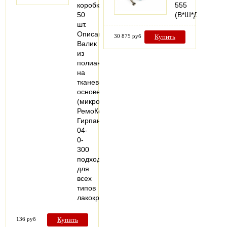
коробке:
555
50
(В*Ш*Д)
шт.
Описание:
30 875 руб
Купить
Валик
из
полиакрила
на
тканевой
основе
(микроволокно)
РемоКолор
Гирпан
04-
0-
300
подходит
для
всех
типов
лакокрасочных…
136 руб
Купить