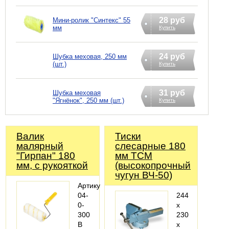
28 руб
Мини-ролик "Синтекс" 55
мм
Купить
24 руб
Шубка меховая, 250 мм
(шт.)
Купить
31 руб
Шубка меховая
"Ягнёнок", 250 мм (шт.)
Купить
Валик
Тиски
малярный
слесарные 180
"Гирпан" 180
мм ТСМ
мм, с рукояткой
(высокопрочный
чугун ВЧ-50)
Артикул:
04-
244
0-
х
300
230
В
х